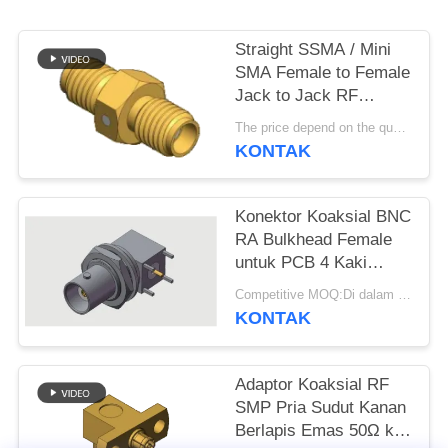
PRIVACY
Straight SSMA / Mini
POLICY
SMA Female to Female
Jack to Jack RF
Coaxial Adapters Up to
The price depend on the quantity MOQ:Moq 50 buah
18GHz
KONTAK
Konektor Koaksial BNC
RA Bulkhead Female
untuk PCB 4 Kaki
Soldering Through Hole
Competitive MOQ:Di dalam stok
hingga 4 GHz di
KONTAK
Lingkungan Komersial
Adaptor Koaksial RF
SMP Pria Sudut Kanan
Berlapis Emas 50Ω ke