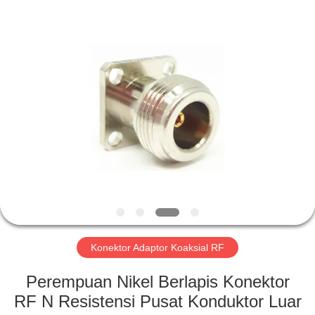
Xi'an
Elite
Electronics
Co.,
Ltd..
All
Rights
Reserved.
RUMAH
PRODUK
TENTANG
KAMI
TUR
PABRIK
Konektor Adaptor Koaksial RF
Perempuan Nikel Berlapis Konektor
KONTROL
RF N Resistensi Pusat Konduktor Luar