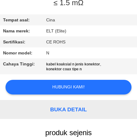
KUALITAS
≤ 1.5 mΩ
HUBUNGI
Tempat asal:
Cina
KAMI
Nama merek:
ELT (Elite)
Sertifikasi:
CE ROHS
BERITA
Nomor model:
N
Cahaya Tinggi:
,
kabel koaksial n jenis konektor
PERMINTAAN
konektor coax tipe n
PENAWARAN
HUBUNGI KAMI!
VR
SHOW
BUKA DETAIL
SITEMAP
produk sejenis