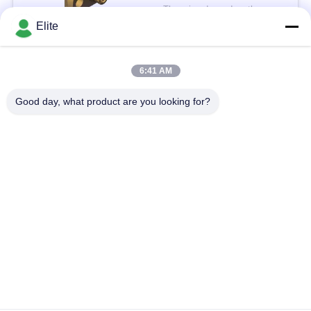
SSMP Betina SMP ke
The price depend on the quantity MOQ:Moq 50 buah
SSMP Plug ke Jack
KONTAK
Elite
hingga 40GHz
6:41 AM
Bad Request
Semua
Good day, what product are you looking for?
Konektor RF SMA
Konektor RF SMP
Konektor RF SMPM
Konektor RF 1.0mm
Konektor RF 1.85mm
Konektor RF 2,4mm
2.92mm Konektor RF
Konektor RF 3.5mm