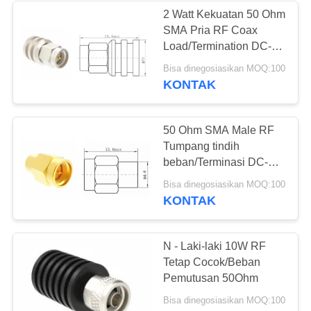
2 Watt Kekuatan 50 Ohm
SMA Pria RF Coax
135
Load/Termination DC-
2.92mm Konektor
18GHz Resistor Silinder
Bisa dinegosiasikan MOQ:100
KONTAK
RF
50 Ohm SMA Male RF
Tumpang tindih
beban/Terminasi DC-
18GHz 1 Watt Daya
15
Bisa dinegosiasikan MOQ:100
KONTAK
Konektor RF 3.5mm
N - Laki-laki 10W RF
Tetap Cocok/Beban
Pemutusan 50Ohm
Bisa dinegosiasikan MOQ:100