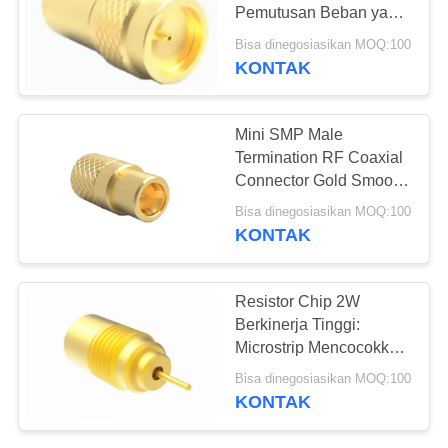
Pemutusan Beban yang
PRIVACY
Sesuai
Bisa dinegosiasikan MOQ:100
POLICY
KONTAK
12
Konektor RF
Mini SMP Male
1.85mm
Termination RF Coaxial
Connector Gold Smooth
Bore 1.4 VSWR
Bisa dinegosiasikan MOQ:100
KONTAK
40
Resistor Chip 2W
Berkinerja Tinggi:
Konektor RF 2,4mm
Microstrip Mencocokkan
Beban untuk Kinerja RF
Bisa dinegosiasikan MOQ:100
Optimal
KONTAK