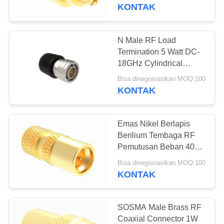
KUALITAS
KONTAK
HUBUNGI
N Male RF Load
98
KAMI
Termination 5 Watt DC-
18GHz Cylindrical
Konektor RF SMPM
Resistor
BERITA
Bisa dinegosiasikan MOQ:100
KONTAK
PERMINTAAN
Emas Nikel Berlapis
PENAWARAN
Berilium Tembaga RF
Pemutusan Beban 40
23
GHz Dengan Mini SMP
VR
Bisa dinegosiasikan MOQ:100
Pria Input
KONTAK
SHOW
Konektor RF 1.0mm
SITEMAP
SOSMA Male Brass RF
Coaxial Connector 1W