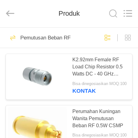
Xi'an
Elite
Electronics
Co.,
Produk
Ltd..
All
Rights
Reserved.
RUMAH
207
Pemutusan Beban RF
Konektor RF SMA
PRODUK
K2.92mm Female RF
Load Chip Resistor 0.5
TENTANG
Watts DC - 40 GHz
KAMI
VSWR 1.3
Bisa dinegosiasikan MOQ:100
KONTAK
236
TUR
PABRIK
Perumahan Kuningan
Konektor RF SMP
Wanita Pemutusan
Beban RF 0.5W CSMP
KONTROL
Bisa dinegosiasikan MOQ:100