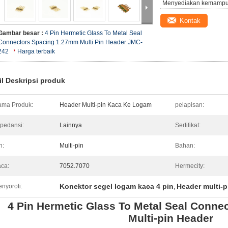
Menyediakan kemampu
Kontak
Gambar besar :
4 Pin Hermetic Glass To Metal Seal
Connectors Spacing 1.27mm Multi Pin Header JMC-
242
Harga terbaik
il Deskripsi produk
ma Produk:
Header Multi-pin Kaca Ke Logam
pelapisan:
pedansi:
Lainnya
Sertifikat:
n:
Multi-pin
Bahan:
ca:
7052.7070
Hermecity:
Konektor segel logam kaca 4 pin
Header multi-p
nyoroti:
,
4 Pin Hermetic Glass To Metal Seal Conn
Multi-pin Header