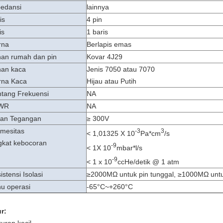
edansi
lainnya
is
4 pin
is
1 baris
rna
Berlapis emas
an rumah dan pin
Kovar 4J29
an kaca
Jenis 7050 atau 7070
rna Kaca
Hijau atau Putih
tang Frekuensi
NA
WR
NA
an Tegangan
≥ 300V
mesitas
-3
3
< 1,01325 X 10
Pa*cm
/s
gkat kebocoran
-9
< 1X 10
mbar*l/s
-9
< 1 x 10
ccHe/detik @ 1 atm
istensi Isolasi
≥2000MΩ untuk pin tunggal, ≥1000MΩ untuk
u operasi
-65°C~+260°C
ur: