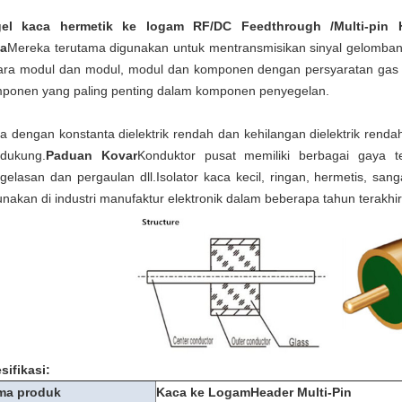
gel kaca hermetik ke logam RF/DC Feedthrough
/Multi-pin
a
Mereka terutama digunakan untuk mentransmisikan sinyal gelombang 
ara modul dan modul, modul dan komponen dengan persyaratan gas 
ponen yang paling penting dalam komponen penyegelan.
a dengan konstanta dielektrik rendah dan kehilangan dielektrik rend
dukung.
Paduan Kovar
Konduktor pusat memiliki berbagai gaya t
gelasan dan pergaulan dll.
Isolator kaca kecil, ringan, hermetis, sa
unakan di industri manufaktur elektronik dalam beberapa tahun terakhir
sifikasi:
ma produk
Kaca ke Logam
Header Multi-Pin