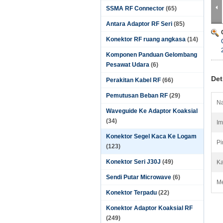
SSMA RF Connector
(65)
Antara Adaptor RF Seri
(85)
Konektor RF ruang angkasa
(14)
Komponen Panduan Gelombang
Pesawat Udara
(6)
Det
Perakitan Kabel RF
(66)
Pemutusan Beban RF
(29)
Na
Waveguide Ke Adaptor Koaksial
(34)
Im
Konektor Segel Kaca Ke Logam
Pi
(123)
Konektor Seri J30J
(49)
Ka
Sendi Putar Microwave
(6)
Me
Konektor Terpadu
(22)
Konektor Adaptor Koaksial RF
(249)