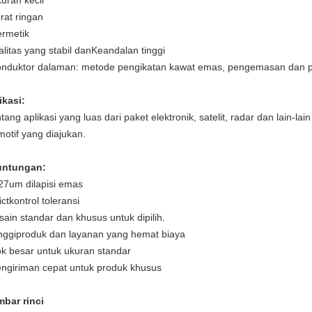
kuran kecil
erat ringan
ermetik
litas yang stabil dan
Keandalan tinggi
onduktor dalaman: metode pengikatan kawat emas, pengemasan dan pe
ikasi:
tang aplikasi yang luas dari paket elektronik, satelit, radar dan lain-la
motif yang diajukan.
untungan:
,27um dilapisi emas
ict
kontrol toleransi
sain standar dan khusus untuk dipilih.
nggi
produk dan layanan yang hemat biaya
ok besar untuk ukuran standar
engiriman cepat untuk produk khusus
bar rinci