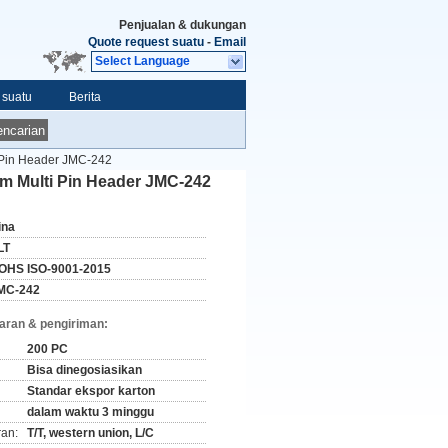
Penjualan & dukungan
Quote request suatu
-
Email
Select Language
 suatu
Berita
ncarian
i Pin Header JMC-242
mm Multi Pin Header JMC-242
ina
LT
OHS ISO-9001-2015
MC-242
aran & pengiriman:
200 PC
Bisa dinegosiasikan
Standar ekspor karton
dalam waktu 3 minggu
ran:
T/T, western union, L/C