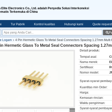
n Elite Electronics Co., Ltd. adalah Penyedia Solusi Interkoneksi
ematis Terkemuka di China
i
Tur Pabrik
Kontrol kualitas
Hubungi kami
Quote request
Pe
Ke Logam
4 Pin Hermetic Glass To Metal Seal Connectors Spacing 1.27mm Mult
Pin Hermetic Glass To Metal Seal Connectors Spacing 1.27
Detail produk:
Tempat asal:
C
Nama merek:
E
Sertifikasi:
R
Nomor model:
J
Syarat-syarat pembay
Kuantitas min Order:
Harga:
Kemasan rincian:
Waktu pengiriman:
Syarat-syarat pembaya