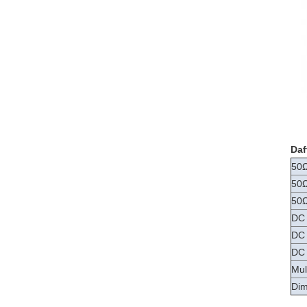
Daf
50Ω
50Ω
50Ω
DC 
DC 
DC 
Mul
Dim