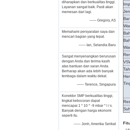
diharapkan dan berkualitas tinggi.
Imp
Layanan sangat baik. Pasti akan
Jen
memesan dari lagi.
Bar
—— Gregory, AS
Wa
Memahami persyaratan saya dan
Bah
mencari bagian yang tepat.
Bah
—— Ian, Selandia Baru
Wa
Ren
Sangat menyenangkan berurusan
dengan Anda dan terima kasih
VS
atas bantuan dan saran Anda.
Tah
Berharap akan ada lebih banyak
tembaga dalam waktu dekat.
Her
Tin
—— Terence, Singapura
Konektor SMP berkualitas tinggi,
tingkat kebocoran dapat
Res
mencapai 1 * 10 ^ -9 mbar * l / s.
Suh
Banyak dengan harga ekonomi
seperti itu.
Fit
—— Jonh, Amerika Serikat