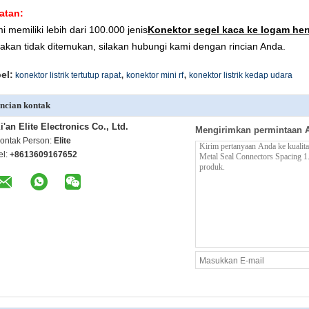
atan:
i memiliki lebih dari 100.000 jenis
Konektor segel kaca ke logam her
akan tidak ditemukan, silakan hubungi kami dengan rincian Anda.
,
,
el:
konektor listrik tertutup rapat
konektor mini rf
konektor listrik kedap udara
ncian kontak
i'an Elite Electronics Co., Ltd.
Mengirimkan permintaan 
ontak Person:
Elite
el:
+8613609167652