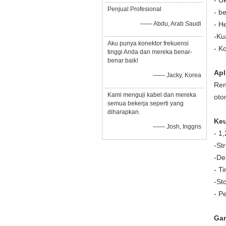
- U
Penjual Profesional
- b
—— Abdu, Arab Saudi
- H
-
Kua
Aku punya konektor frekuensi
- K
tinggi Anda dan mereka benar-
benar baik!
Apl
—— Jacky, Korea
Ren
Kami menguji kabel dan mereka
oto
semua bekerja seperti yang
diharapkan.
Ke
—— Josh, Inggris
- 1
-Str
-
De
- Ti
-St
- P
Gam