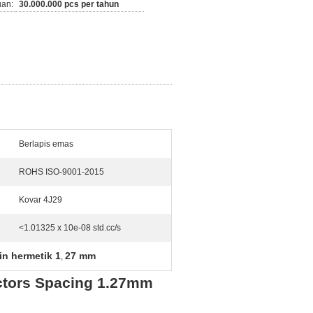
an:
30.000.000 pcs per tahun
Berlapis emas
ROHS ISO-9001-2015
Kovar 4J29
<1.01325 x 10e-08 std.cc/s
in hermetik 1
27 mm
,
ectors Spacing 1.27mm