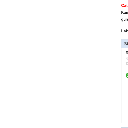
Cat
Kam
gun
Lab
Ri
X
K
T