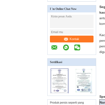
Se
I 'm Online Chat Now
kac
ant
kom
Kac
Kontak
pen
pen
dig
Sertifikasi
Spe
Na
Produk persis seperti yang