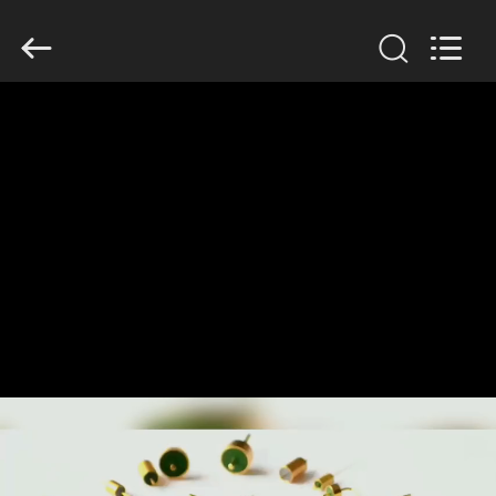
Xi'an
Elite
Electronics
Co.,
Ltd..
All
Rights
Reserved.
RUMAH
PRODUK
TENTANG
KAMI
TUR
PABRIK
KONTROL