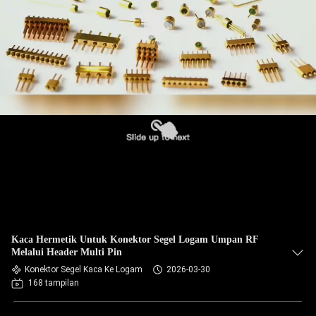
KUALITAS
HUBUNGI
KAMI
BERITA
PERMINTAAN
PENAWARAN
VR
Kaca Hermetik Untuk Konektor Segel Logam Umpan RF
SHOW
Melalui Header Multi Pin
Konektor Segel Kaca Ke Logam
2026-03-30
168 tampilan
SITEMAP