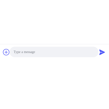
Photo
Video Call
Audio Call