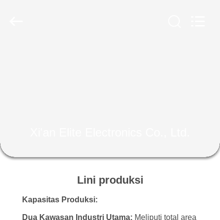
Xi'an
Elite
Electronics
Co.,
Ltd..
All
Rights
Reserved.
RUMAH
PRODUK
TENTANG
KAMI
Xi'an Elite Electronics Co., Ltd.
TUR
PABRIK
Lini produksi
Kapasitas Produksi:
KONTROL
Dua Kawasan Industri Utama:
Meliputi total area