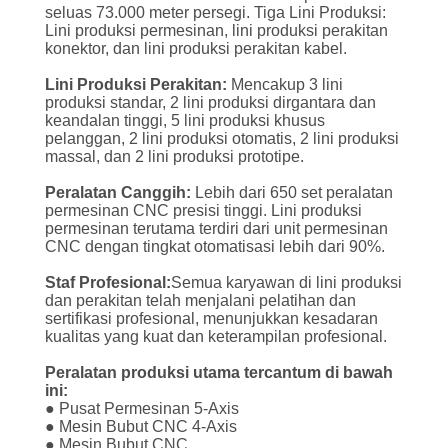
KUALITAS
seluas 73.000 meter persegi. Tiga Lini Produksi:
Lini produksi permesinan, lini produksi perakitan
konektor, dan lini produksi perakitan kabel.
HUBUNGI
Lini Produksi Perakitan:
Mencakup 3 lini
KAMI
produksi standar, 2 lini produksi dirgantara dan
keandalan tinggi, 5 lini produksi khusus
pelanggan, 2 lini produksi otomatis, 2 lini produksi
massal, dan 2 lini produksi prototipe.
BERITA
Peralatan Canggih:
Lebih dari 650 set peralatan
permesinan CNC presisi tinggi. Lini produksi
PERMINTAAN
permesinan terutama terdiri dari unit permesinan
CNC dengan tingkat otomatisasi lebih dari 90%.
PENAWARAN
Staf Profesional:
Semua karyawan di lini produksi
dan perakitan telah menjalani pelatihan dan
VR
sertifikasi profesional, menunjukkan kesadaran
kualitas yang kuat dan keterampilan profesional.
SHOW
Peralatan produksi utama tercantum di bawah
ini:
● Pusat Permesinan 5-Axis
SITEMAP
● Mesin Bubut CNC 4-Axis
● Mesin Bubut CNC