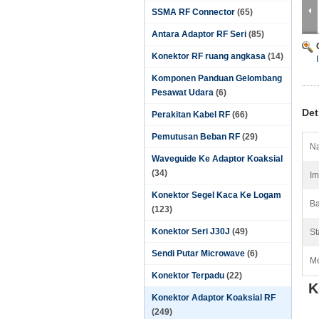
SSMA RF Connector
(65)
Antara Adaptor RF Seri
(85)
Konektor RF ruang angkasa
(14)
Komponen Panduan Gelombang
Pesawat Udara
(6)
Det
Perakitan Kabel RF
(66)
Pemutusan Beban RF
(29)
Na
Waveguide Ke Adaptor Koaksial
(34)
Im
Konektor Segel Kaca Ke Logam
Ba
(123)
Konektor Seri J30J
(49)
St
Sendi Putar Microwave
(6)
Me
Konektor Terpadu
(22)
K
Konektor Adaptor Koaksial RF
(249)