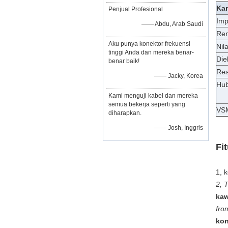
Kar
Penjual Profesional
Imp
—— Abdu, Arab Saudi
Ren
Aku punya konektor frekuensi
Nil
tinggi Anda dan mereka benar-
Die
benar baik!
Res
—— Jacky, Korea
Hub
Kami menguji kabel dan mereka
semua bekerja seperti yang
VS
diharapkan.
—— Josh, Inggris
Fit
1, 
2, 
kaw
fro
kon