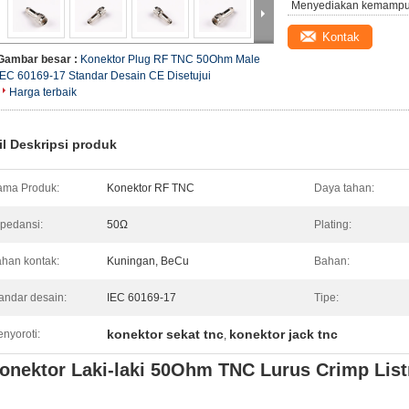
Menyediakan kemampu
Kontak
Gambar besar :
Konektor Plug RF TNC 50Ohm Male
IEC 60169-17 Standar Desain CE Disetujui
Harga terbaik
il Deskripsi produk
ma Produk:
Konektor RF TNC
Daya tahan:
pedansi:
50Ω
Plating:
han kontak:
Kuningan, BeCu
Bahan:
andar desain:
IEC 60169-17
Tipe:
konektor sekat tnc
konektor jack tnc
nyoroti:
,
onektor Laki-laki 50Ohm TNC Lurus Crimp List