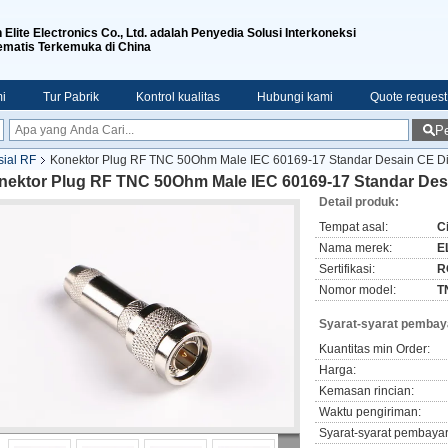
n Elite Electronics Co., Ltd. adalah Penyedia Solusi Interkoneksi
ematis Terkemuka di China
i
Tur Pabrik
Kontrol kualitas
Hubungi kami
Quote request
Pe
sial RF
Konektor Plug RF TNC 50Ohm Male IEC 60169-17 Standar Desain CE Di
nektor Plug RF TNC 50Ohm Male IEC 60169-17 Standar Desa
Detail produk:
Tempat asal:
C
Nama merek:
EL
Sertifikasi:
R
Nomor model:
T
Syarat-syarat pembay
Kuantitas min Order:
Harga:
Kemasan rincian:
Waktu pengiriman:
Syarat-syarat pembaya