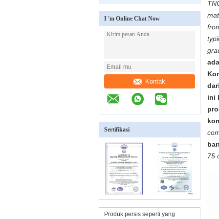
TNC
mat
I 'm Online Chat Now
fro
typ
gra
ada
Kon
Kontak
dar
ini
pro
kom
Sertifikasi
com
ban
75 
Produk persis seperti yang