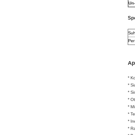
Un
Spe
Suh
Per
Ap
* K
* S
* S
* O
* Mi
* T
* In
* R