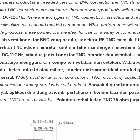
 series product is a threaded version of BNC connector, the TNC RF c
ing.TNC connectors are miniature, threaded waterproof units with a 
m DC-11GHz, there are two types of TNC connectors : standard and reve
ically utilize die cast and molded components.While performance will not 
de products, these connectors are ideal for use on a varity of commercia
lah versi konektor BNC yang berulir, konektor RF TNC memiliki fit
ektor TNC adalah miniatur, unit ulir tahan air dengan impedansi
i DC-11GHz, ada dua jenis konektor TNC: standar dan membalik po
 biasanya menggunakan komponen cetakan dan cetakan. Walaupu
duk kelas industri atau militer, konektor ini sangat ideal untuk d
ersial.
Widely used for antenna connections, TNC have many applicati
munications and general industrial markets.
Banyak digunakan untuk
yak aplikasi di bidang avionik, pertahanan, komunikasi dan pasa
ohm TNC are also available.
Polaritas terbalik dan TNC 75 ohm juga 