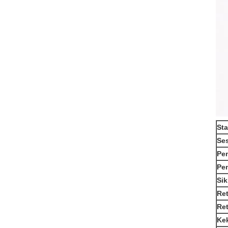
St
Se
Pe
Pe
Sik
Re
Ret
Ke