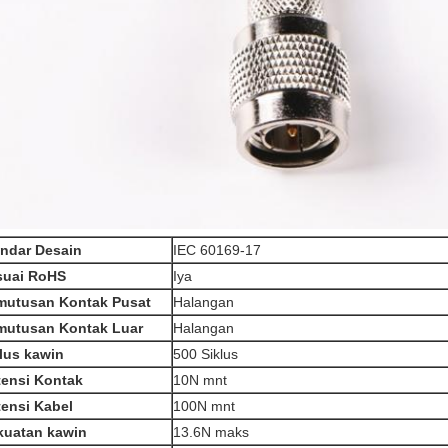
andar Desain
IEC 60169-17
suai RoHS
Iya
mutusan Kontak Pusat
Halangan
mutusan Kontak Luar
Halangan
lus kawin
500 Siklus
tensi Kontak
10N mnt
ensi Kabel
100N mnt
kuatan kawin
13.6N maks