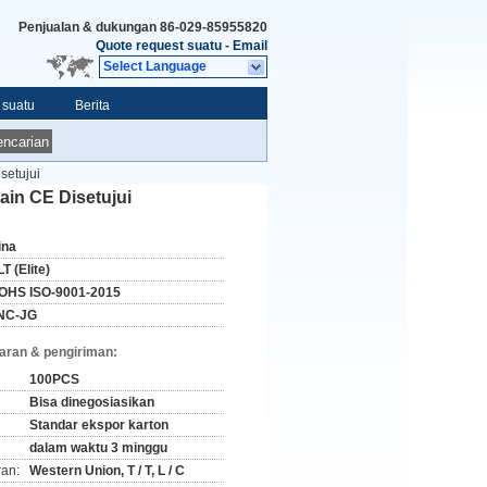
Penjualan & dukungan
86-029-85955820
Quote request suatu
-
Email
Select Language
 suatu
Berita
ncarian
setujui
in CE Disetujui
ina
T (Elite)
OHS ISO-9001-2015
NC-JG
aran & pengiriman:
100PCS
Bisa dinegosiasikan
Standar ekspor karton
dalam waktu 3 minggu
ran:
Western Union, T / T, L / C