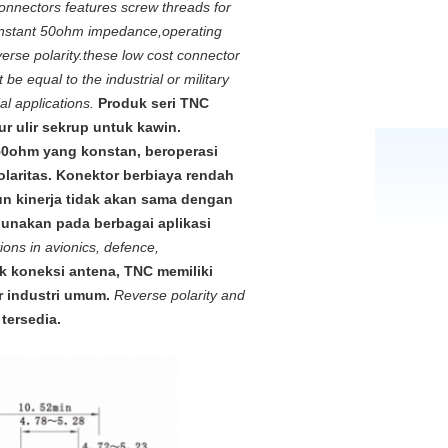
onnectors features screw threads for
constant 50ohm impedance,operating
rse polarity.these low cost connector
be equal to the industrial or military
l applications.
Produk seri TNC
ur ulir sekrup untuk kawin.
 50ohm yang konstan, beroperasi
laritas. Konektor berbiaya rendah
n kinerja tidak akan sama dengan
igunakan pada berbagai aplikasi
ons in avionics, defence,
 koneksi antena, TNC memiliki
r industri umum.
Reverse polarity and
tersedia.