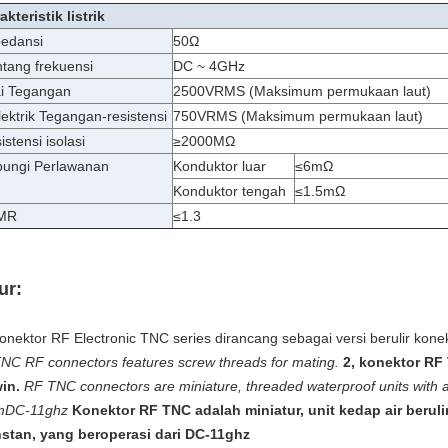
akteristik listrik
edansi
50Ω
tang frekuensi
DC ~ 4GHz
ai Tegangan
2500VRMS (Maksimum permukaan laut)
lektrik Tegangan-resistensi
750VRMS (Maksimum permukaan laut)
istensi isolasi
≥2000MΩ
ungi Perlawanan
Konduktor luar
≤6mΩ
Konduktor tengah
≤1.5mΩ
MR
≤1.3
ur:
konektor RF Electronic TNC series dirancang sebagai versi berulir kone
TNC RF connectors features screw threads for mating.
2, konektor RF 
in.
RF TNC connectors are miniature, threaded waterproof units with
mDC-11ghz
Konektor RF TNC adalah miniatur, unit kedap air beru
stan, yang beroperasi dari DC-11ghz