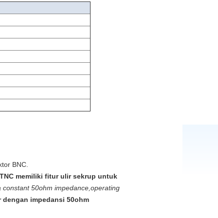
ktor BNC.
TNC memiliki fitur ulir sekrup untuk
 a constant 50ohm impedance,operating
lir dengan impedansi 50ohm