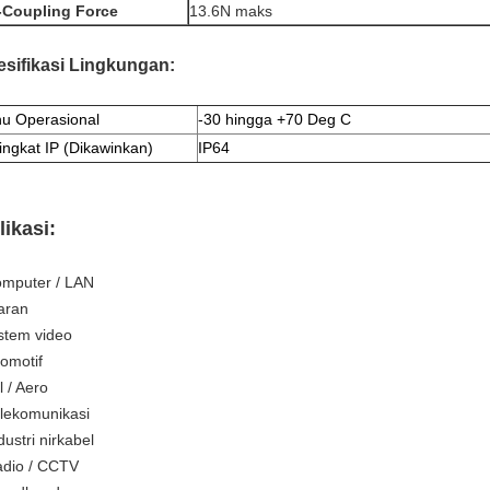
-Coupling Force
13.6N maks
sifikasi Lingkungan:
u Operasional
-30 hingga +70 Deg C
ingkat IP (Dikawinkan)
IP64
likasi:
omputer / LAN
iaran
istem video
tomotif
l / Aero
elekomunikasi
dustri nirkabel
adio / CCTV