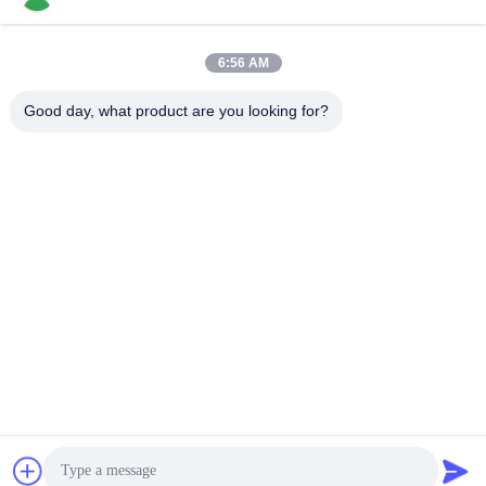
hingga 40GHz
6:56 AM
Bad Request
Semua
Good day, what product are you looking for?
Konektor RF SMA
Konektor RF SMP
Konektor RF SMPM
Konektor RF 1.0mm
Konektor RF 1.85mm
Konektor RF 2,4mm
2.92mm Konektor RF
Konektor RF 3.5mm
Berlangganan