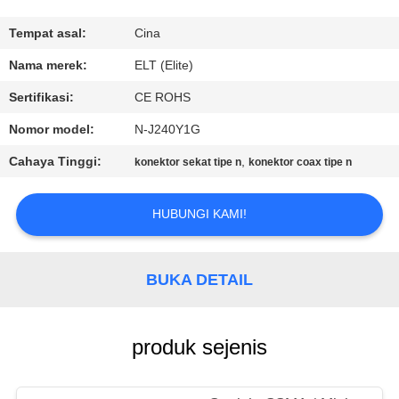
KUALITAS
Tempat asal:
Cina
HUBUNGI
Nama merek:
ELT (Elite)
KAMI
Sertifikasi:
CE ROHS
Nomor model:
N-J240Y1G
BERITA
Cahaya Tinggi:
,
konektor sekat tipe n
konektor coax tipe n
PERMINTAAN
HUBUNGI KAMI!
PENAWARAN
BUKA DETAIL
VR
SHOW
produk sejenis
SITEMAP