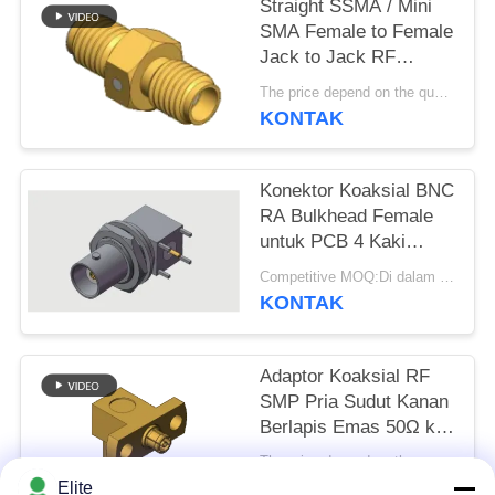
Straight SSMA / Mini
SMA Female to Female
PRIVACY
Jack to Jack RF
POLICY
Coaxial Adapters Up to
The price depend on the quantity MOQ:Moq 50 buah
18GHz
KONTAK
Konektor Koaksial BNC
RA Bulkhead Female
untuk PCB 4 Kaki
Soldering Through Hole
Competitive MOQ:Di dalam stok
hingga 4 GHz di
KONTAK
Lingkungan Komersial
Adaptor Koaksial RF
SMP Pria Sudut Kanan
Berlapis Emas 50Ω ke
SSMP Betina SMP ke
The price depend on the quantity MOQ:Moq 50 buah
SSMP Plug ke Jack
KONTAK
Elite