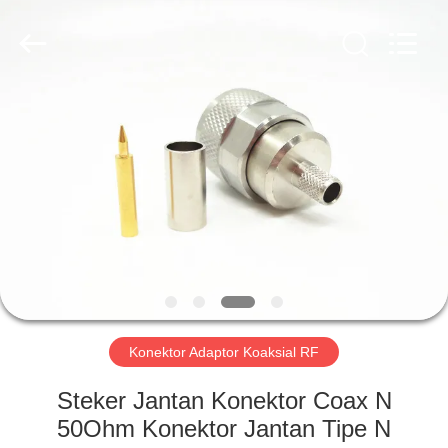
Xi'an
Elite
Electronics
Co.,
Ltd..
All
Rights
Reserved.
RUMAH
PRODUK
TENTANG
KAMI
TUR
PABRIK
Konektor Adaptor Koaksial RF
Steker Jantan Konektor Coax N
KONTROL
50Ohm Konektor Jantan Tipe N