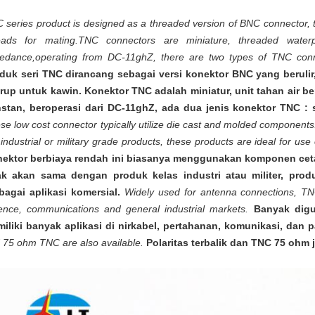
 series product is designed as a threaded version of BNC connector,
eads for mating.TNC connectors are miniature, threaded water
edance,operating from DC-11ghZ, there are two types of TNC conne
duk seri TNC dirancang sebagai versi konektor BNC yang berulir, 
rup untuk kawin. Konektor TNC adalah miniatur, unit tahan air 
stan, beroperasi dari DC-11ghZ, ada dua jenis konektor TNC : 
se low cost connector typically utilize die cast and molded components
 industrial or military grade products, these products are ideal for use
ektor berbiaya rendah ini biasanya menggunakan komponen ceta
ak akan sama dengan produk kelas industri atau militer, prod
bagai aplikasi komersial.
Widely used for antenna connections, TN
ence, communications and general industrial markets.
Banyak digu
iliki banyak aplikasi di nirkabel, pertahanan, komunikasi, dan 
 75 ohm TNC are also available.
Polaritas terbalik dan TNC 75 ohm j