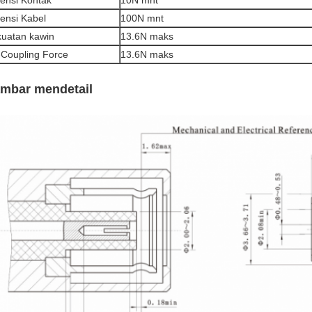
ensi Kontak
10N mnt
ensi Kabel
100N mnt
uatan kawin
13.6N maks
Coupling Force
13.6N maks
mbar mendetail