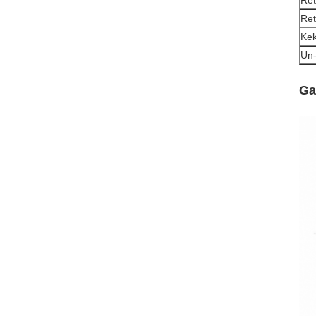
Ret
Ret
Kek
Un-
Ga