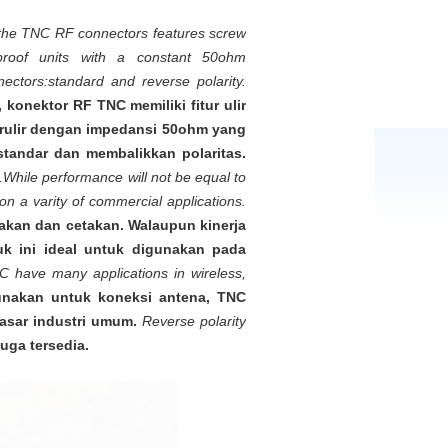
 the TNC RF connectors features screw
proof units with a constant 50ohm
ctors:standard and reverse polarity.
konektor RF TNC memiliki fitur ulir
berulir dengan impedansi 50ohm yang
standar dan membalikkan polaritas.
.While performance will not be equal to
 on a varity of commercial applications.
kan dan cetakan. Walaupun kinerja
uk ini ideal untuk digunakan pada
C have many applications in wireless,
nakan untuk koneksi antena, TNC
pasar industri umum.
Reverse polarity
uga tersedia.