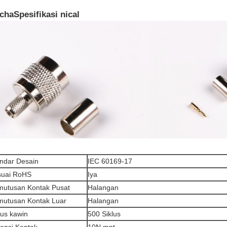
cha
Spesifikasi nical
ndar Desain
IEC 60169-17
suai RoHS
Iya
utusan Kontak Pusat
Halangan
utusan Kontak Luar
Halangan
lus kawin
500 Siklus