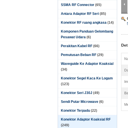
SSMA RF Connector
(65)
Antara Adaptor RF Seri
(85)
Konektor RF ruang angkasa
(14)
Komponen Panduan Gelombang
Pesawat Udara
(6)
Det
Perakitan Kabel RF
(66)
Pemutusan Beban RF
(29)
Na
Waveguide Ke Adaptor Koaksial
(34)
Da
Konektor Segel Kaca Ke Logam
Im
(123)
Konektor Seri J30J
(49)
Ba
Sendi Putar Microwave
(6)
Me
Konektor Terpadu
(22)
Konektor Adaptor Koaksial RF
(249)