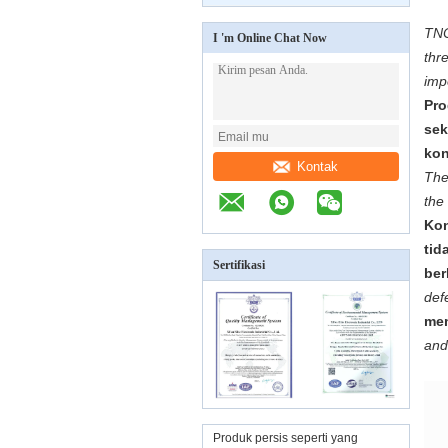
TNC
I 'm Online Chat Now
thr
imp
Pro
sek
kon
Kontak
The
the
Kon
tid
Sertifikasi
ber
def
mem
and
Produk persis seperti yang