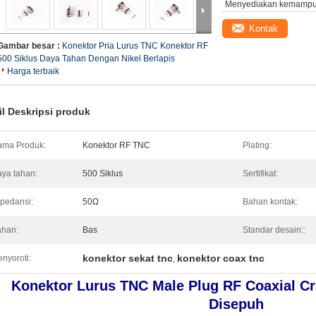
Menyediakan kemampu
Kontak
Gambar besar :
Konektor Pria Lurus TNC Konektor RF
500 Siklus Daya Tahan Dengan Nikel Berlapis
Harga terbaik
il Deskripsi produk
ma Produk:
Konektor RF TNC
Plating:
ya tahan:
500 Siklus
Sertifikat:
pedansi:
50Ω
Bahan kontak:
han:
Bas
Standar desain::
konektor sekat tnc
konektor coax tnc
nyoroti:
,
Konektor Lurus TNC Male Plug RF Coaxial C
Disepuh