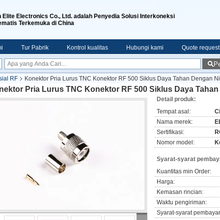
n Elite Electronics Co., Ltd. adalah Penyedia Solusi Interkoneksi
ematis Terkemuka di China
i
Tur Pabrik
Kontrol kualitas
Hubungi kami
Quote request
Pe
sial RF
Konektor Pria Lurus TNC Konektor RF 500 Siklus Daya Tahan Dengan Nik
nektor Pria Lurus TNC Konektor RF 500 Siklus Daya Tahan 
Detail produk:
Tempat asal:
C
Nama merek:
EL
Sertifikasi:
R
Nomor model:
K
Syarat-syarat pembay
Kuantitas min Order:
Harga:
Kemasan rincian:
Waktu pengiriman:
Syarat-syarat pembaya