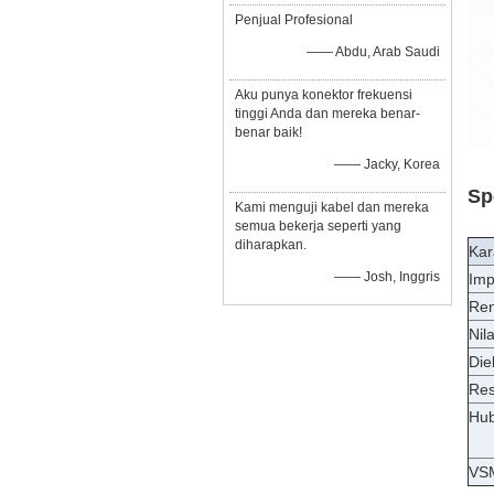
Penjual Profesional
—— Abdu, Arab Saudi
Aku punya konektor frekuensi
tinggi Anda dan mereka benar-
benar baik!
—— Jacky, Korea
Sp
Kami menguji kabel dan mereka
semua bekerja seperti yang
diharapkan.
Kara
—— Josh, Inggris
Imp
Ren
Nil
Die
Res
Hub
VS