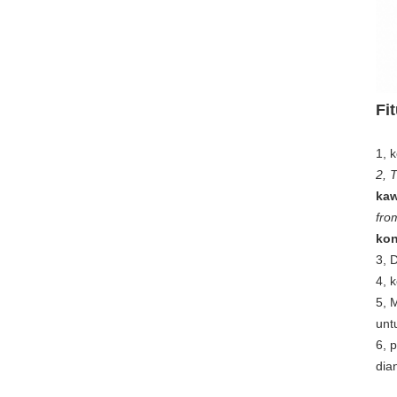
Fit
1, 
2, 
kaw
fro
kon
3, 
4, 
5, 
unt
6, 
dia