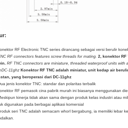
ur:
konektor RF Electronic TNC series dirancang sebagai versi berulir kone
TNC RF connectors features screw threads for mating.
2, konektor RF 
in.
RF TNC connectors are miniature, threaded waterproof units with
mDC-11ghz
Konektor RF TNC adalah miniatur, unit kedap air beru
stan, yang beroperasi dari DC-11ghz
Dua jenis konektor TNC: standar dan polaritas terbalik
konektor RF pemasok cina pabrik murah ini biasanya menggunakan die
Meskipun kinerja tidak akan sama dengan produk kelas industri atau mili
uk digunakan pada berbagai aplikasi komersial
produk seri TNC adalah semacam whorl bergabung, ia memiliki lebar ke
ndalkan.