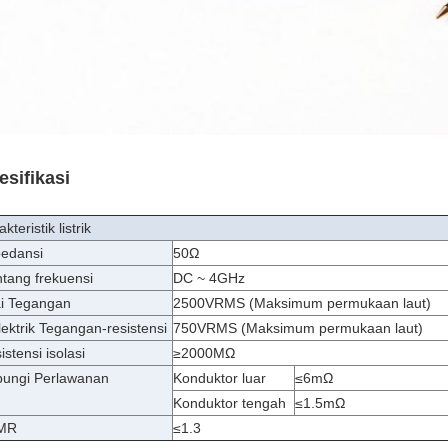
esifikasi
kteristik listrik
edansi
50Ω
tang frekuensi
DC ~ 4GHz
ai Tegangan
2500VRMS (Maksimum permukaan laut)
lektrik Tegangan-resistensi
750VRMS (Maksimum permukaan laut)
istensi isolasi
≥2000MΩ
ungi Perlawanan
Konduktor luar
≤6mΩ
Konduktor tengah
≤1.5mΩ
MR
≤1.3