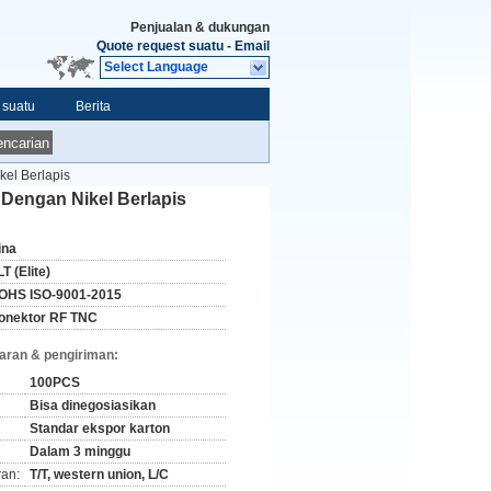
Penjualan & dukungan
Quote request suatu
-
Email
Select Language
 suatu
Berita
ncarian
el Berlapis
Dengan Nikel Berlapis
ina
T (Elite)
OHS ISO-9001-2015
onektor RF TNC
aran & pengiriman:
100PCS
Bisa dinegosiasikan
Standar ekspor karton
Dalam 3 minggu
ran:
T/T, western union, L/C