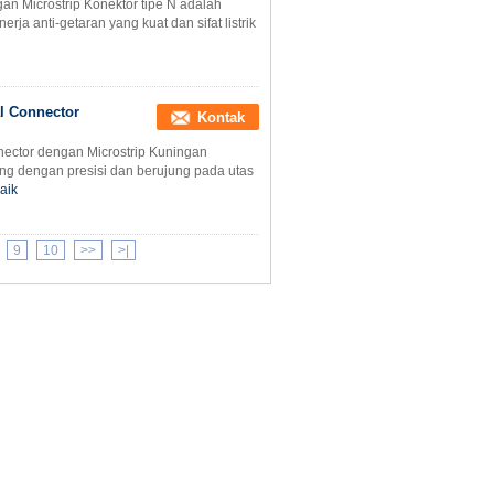
n Microstrip Konektor tipe N adalah
erja anti-getaran yang kuat dan sifat listrik
al Connector
Kontak
nector dengan Microstrip Kuningan
ang dengan presisi dan berujung pada utas
aik
9
10
>>
>|