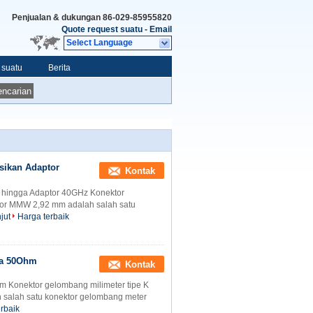
Penjualan & dukungan
86-029-85955820
Quote request suatu
-
Email
Select Language
 suatu
Berita
ncarian
sikan Adaptor
Kontak
 hingga Adaptor 40GHz Konektor
ktor MMW 2,92 mm adalah salah satu
jut
Harga terbaik
na 50Ohm
Kontak
m Konektor gelombang milimeter tipe K
h salah satu konektor gelombang meter
rbaik