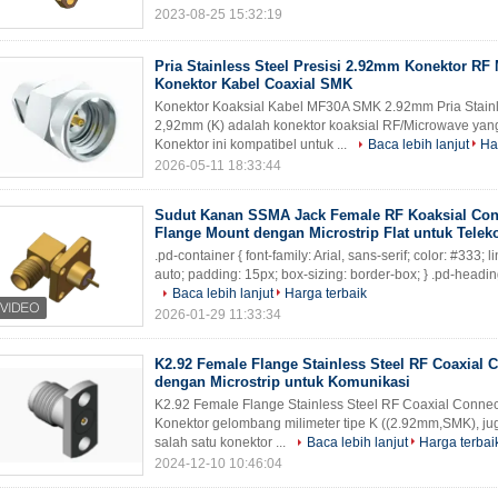
2023-08-25 15:32:19
Pria Stainless Steel Presisi 2.92mm Konektor RF
Konektor Kabel Coaxial SMK
Konektor Koaksial Kabel MF30A SMK 2.92mm Pria Stainle
2,92mm (K) adalah konektor koaksial RF/Microwave yan
Konektor ini kompatibel untuk ...
Baca lebih lanjut
Ha
2026-05-11 18:33:44
Sudut Kanan SSMA Jack Female RF Koaksial Con
Flange Mount dengan Microstrip Flat untuk Tele
.pd-container { font-family: Arial, sans-serif; color: #333;
auto; padding: 15px; box-sizing: border-box; } .pd-heading 
Baca lebih lanjut
Harga terbaik
2026-01-29 11:33:34
K2.92 Female Flange Stainless Steel RF Coaxial 
dengan Microstrip untuk Komunikasi
K2.92 Female Flange Stainless Steel RF Coaxial Connec
Konektor gelombang milimeter tipe K ((2.92mm,SMK), jug
salah satu konektor ...
Baca lebih lanjut
Harga terbai
2024-12-10 10:46:04