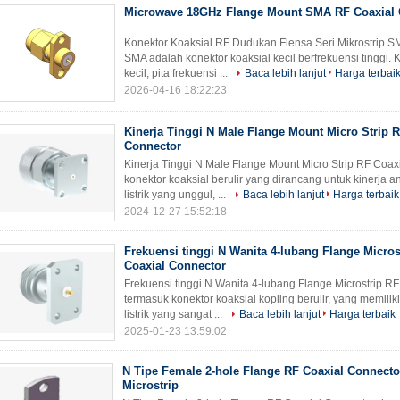
Microwave 18GHz Flange Mount SMA RF Coaxial 
Konektor Koaksial RF Dudukan Flensa Seri Mikrostrip S
SMA adalah konektor koaksial kecil berfrekuensi tinggi. 
kecil, pita frekuensi ...
Baca lebih lanjut
Harga terbai
2026-04-16 18:22:23
Kinerja Tinggi N Male Flange Mount Micro Strip 
Connector
Kinerja Tinggi N Male Flange Mount Micro Strip RF Coax
konektor koaksial berulir yang dirancang untuk kinerja an
listrik yang unggul, ...
Baca lebih lanjut
Harga terbaik
2024-12-27 15:52:18
Frekuensi tinggi N Wanita 4-lubang Flange Micros
Coaxial Connector
Frekuensi tinggi N Wanita 4-lubang Flange Microstrip RF
termasuk konektor koaksial kopling berulir, yang memili
listrik yang sangat ...
Baca lebih lanjut
Harga terbaik
2025-01-23 13:59:02
N Tipe Female 2-hole Flange RF Coaxial Connect
Microstrip