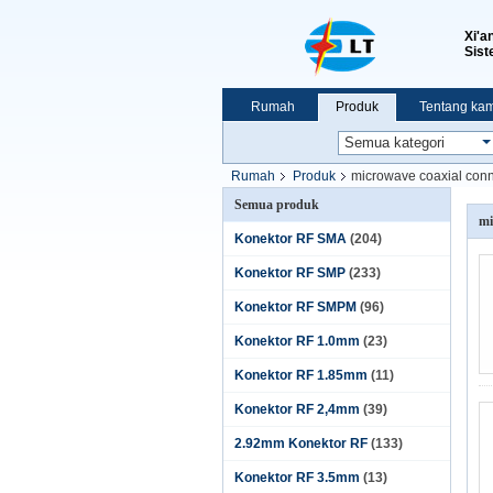
Xi'a
Sist
Rumah
Produk
Tentang kam
Pertunjukan VR
Rumah
Produk
microwave coaxial conn
Semua produk
mi
Konektor RF SMA
(204)
Konektor RF SMP
(233)
Konektor RF SMPM
(96)
Konektor RF 1.0mm
(23)
Konektor RF 1.85mm
(11)
Konektor RF 2,4mm
(39)
2.92mm Konektor RF
(133)
Konektor RF 3.5mm
(13)