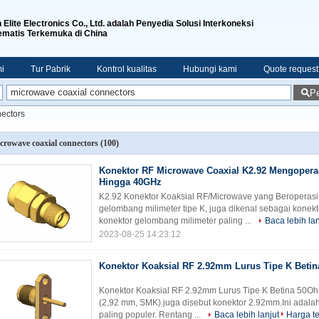
n Elite Electronics Co., Ltd. adalah Penyedia Solusi Interkoneksi
ematis Terkemuka di China
i
Tur Pabrik
Kontrol kualitas
Hubungi kami
Quote request
Pe
ectors
crowave coaxial connectors
(100)
Konektor RF Microwave Coaxial K2.92 Mengopera
Hingga 40GHz
K2.92 Konektor Koaksial RF/Microwave yang Beroperasi
gelombang milimeter tipe K, juga dikenal sebagai kone
konektor gelombang milimeter paling ...
Baca lebih lan
2023-08-25 14:23:12
Konektor Koaksial RF 2.92mm Lurus Tipe K Beti
Konektor Koaksial RF 2.92mm Lurus Tipe K Betina 50Oh
(2,92 mm, SMK).juga disebut konektor 2.92mm.Ini adala
paling populer. Rentang ...
Baca lebih lanjut
Harga te