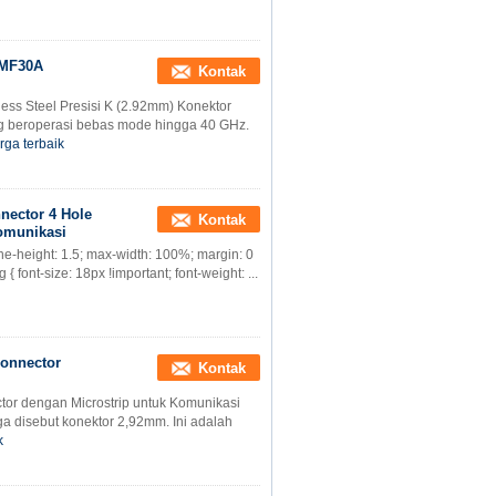
 MF30A
Kontak
ss Steel Presisi K (2.92mm) Konektor
g beroperasi bebas mode hingga 40 GHz.
rga terbaik
nector 4 Hole
Kontak
komunikasi
 line-height: 1.5; max-width: 100%; margin: 0
{ font-size: 18px !important; font-weight: ...
Connector
Kontak
tor dengan Microstrip untuk Komunikasi
a disebut konektor 2,92mm. Ini adalah
k