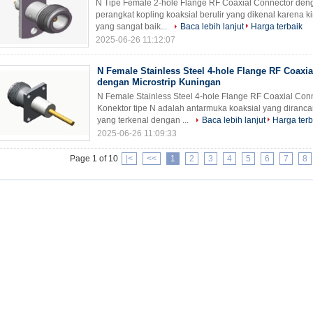
N Tipe Female 2-hole Flange RF Coaxial Connector denga
perangkat kopling koaksial berulir yang dikenal karena kin
yang sangat baik...
Baca lebih lanjut
Harga terbaik
2025-06-26 11:12:07
N Female Stainless Steel 4-hole Flange RF Coaxi
dengan Microstrip Kuningan
N Female Stainless Steel 4-hole Flange RF Coaxial Con
Konektor tipe N adalah antarmuka koaksial yang diranc
yang terkenal dengan ...
Baca lebih lanjut
Harga terb
2025-06-26 11:09:33
Page 1 of 10
|<
<<
1
2
3
4
5
6
7
8