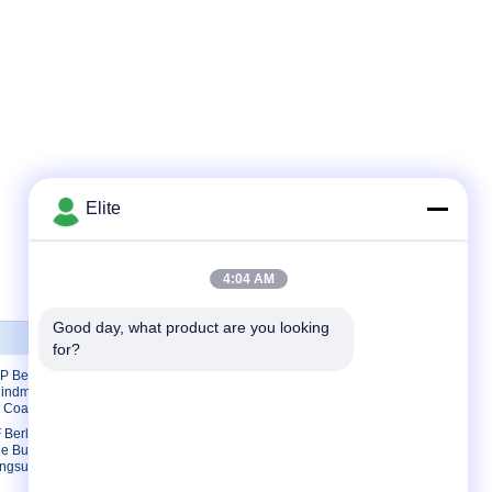
Elite
4:04 AM
Good day, what product are you looking 
Hubungi kami
for?
P Berlapis
Hubungi kami
lindmate
Permintaan
 Coaxial
Penawaran
 Berlapis
E-Mail
 Bullet
angsung ke
Peta Situs