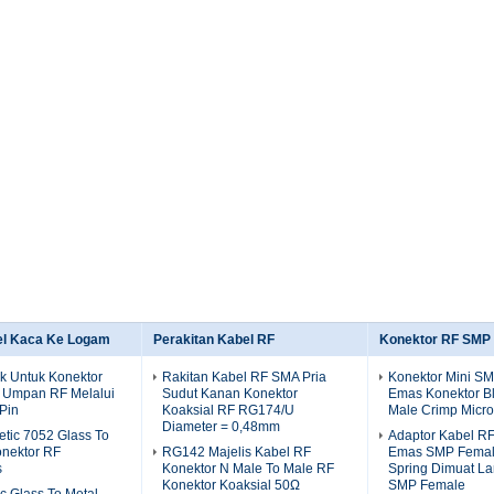
el Kaca Ke Logam
Perakitan Kabel RF
Konektor RF SMP
k Untuk Konektor
Rakitan Kabel RF SMA Pria
Konektor Mini SM
 Umpan RF Melalui
Sudut Kanan Konektor
Emas Konektor B
Pin
Koaksial RF RG174/U
Male Crimp Micro
Diameter = 0,48mm
tic 7052 Glass To
Adaptor Kabel RF
onektor RF
RG142 Majelis Kabel RF
Emas SMP Female
s
Konektor N Male To Male RF
Spring Dimuat L
Konektor Koaksial 50Ω
SMP Female