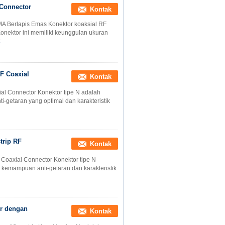
Connector
Kontak
MA Berlapis Emas Konektor koaksial RF
Konektor ini memiliki keunggulan ukuran
k
RF Coaxial
Kontak
ial Connector Konektor tipe N adalah
ti-getaran yang optimal dan karakteristik
trip RF
Kontak
 Coaxial Connector Konektor tipe N
ki kemampuan anti-getaran dan karakteristik
or dengan
Kontak