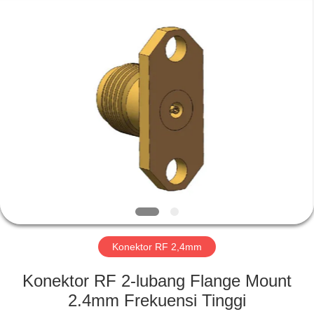
Xi'an
Elite
Electronics
Co.,
Ltd..
All
Rights
Reserved.
RUMAH
PRODUK
TENTANG
KAMI
TUR
PABRIK
Konektor RF 2,4mm
Konektor RF 2-lubang Flange Mount
KONTROL
2.4mm Frekuensi Tinggi