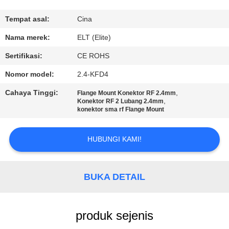
KUALITAS
Tempat asal:
Cina
HUBUNGI
Nama merek:
ELT (Elite)
KAMI
Sertifikasi:
CE ROHS
Nomor model:
2.4-KFD4
BERITA
Cahaya Tinggi:
,
Flange Mount Konektor RF 2.4mm
,
Konektor RF 2 Lubang 2.4mm
konektor sma rf Flange Mount
PERMINTAAN
PENAWARAN
HUBUNGI KAMI!
VR
BUKA DETAIL
SHOW
SITEMAP
produk sejenis