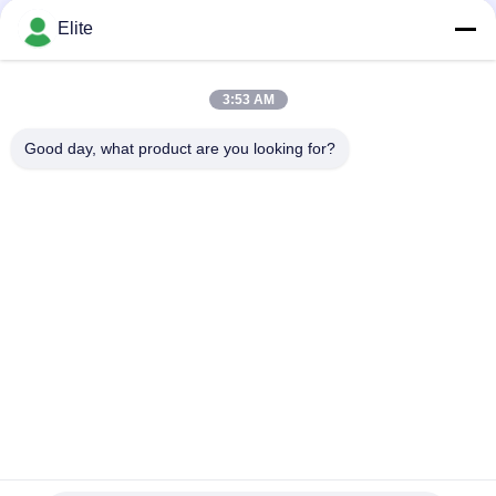
Bisa dinegosiasikan MOQ:20pcs
MMW Koaksial
KONTAK
Elite
3:53 AM
Bad Request
Semua
Good day, what product are you looking for?
Konektor RF SMA
Konektor RF SMP
Konektor RF SMPM
Konektor RF 1.0mm
Konektor RF 1.85mm
Konektor RF 2,4mm
2.92mm Konektor RF
Konektor RF 3.5mm
Berlangganan