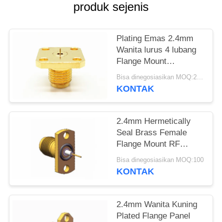
produk sejenis
PRIVACY
POLICY
Plating Emas 2.4mm
Wanita lurus 4 lubang
Flange Mount
Millimeter Wave
Bisa dinegosiasikan MOQ:20pcs
Connector
KONTAK
2.4mm Hermetically
Seal Brass Female
Flange Mount RF
Koaksial Connector
Bisa dinegosiasikan MOQ:100
KONTAK
2.4mm Wanita Kuning
Plated Flange Panel