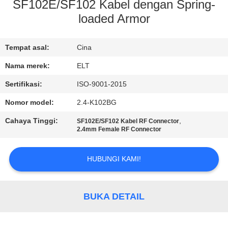
KUALITAS
SF102E/SF102 Kabel dengan Spring-
loaded Armor
HUBUNGI
Tempat asal:
Cina
KAMI
Nama merek:
ELT
BERITA
Sertifikasi:
ISO-9001-2015
Nomor model:
2.4-K102BG
PERMINTAAN
Cahaya Tinggi:
,
SF102E/SF102 Kabel RF Connector
PENAWARAN
2.4mm Female RF Connector
HUBUNGI KAMI!
VR
SHOW
BUKA DETAIL
SITEMAP