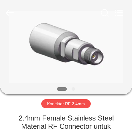
Xi'an
Elite
Electronics
Co.,
Ltd..
All
Rights
Reserved.
RUMAH
PRODUK
TENTANG
KAMI
TUR
PABRIK
Konektor RF 2,4mm
2.4mm Female Stainless Steel
KONTROL
Material RF Connector untuk