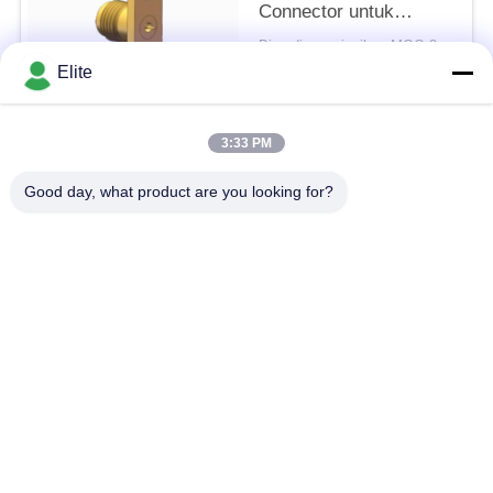
Connector untuk
Frekuensi Tinggi RF
Bisa dinegosiasikan MOQ:20pcs
MMW Koaksial
KONTAK
Elite
3:33 PM
Bad Request
Semua
Good day, what product are you looking for?
Konektor RF SMA
Konektor RF SMP
Konektor RF SMPM
Konektor RF 1.0mm
Konektor RF 1.85mm
Konektor RF 2,4mm
2.92mm Konektor RF
Konektor RF 3.5mm