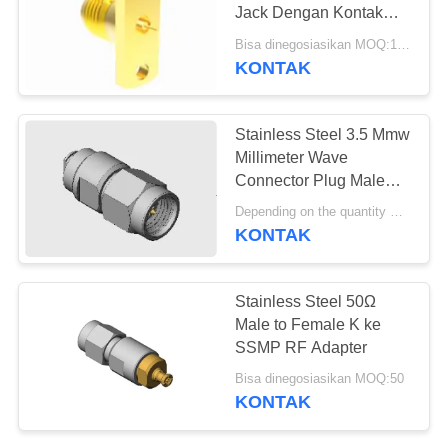
Jack Dengan Kontak
PRIVACY
Silinder 0.4mm Pin
Bisa dinegosiasikan MOQ:10pcs
Terminal
POLICY
KONTAK
Stainless Steel 3.5 Mmw
Millimeter Wave
Connector Plug Male
Untuk Kabel CNX3506,
Depending on the quantity MOQ:50
MF108A Frekuensi
KONTAK
Mencapai Hingga
33GHz - Alternatif Untuk
Frekuensi Lebih Tinggi
Stainless Steel 50Ω
26GHz SMA Connector
Male to Female K ke
SSMP RF Adapter
Bisa dinegosiasikan MOQ:50
KONTAK