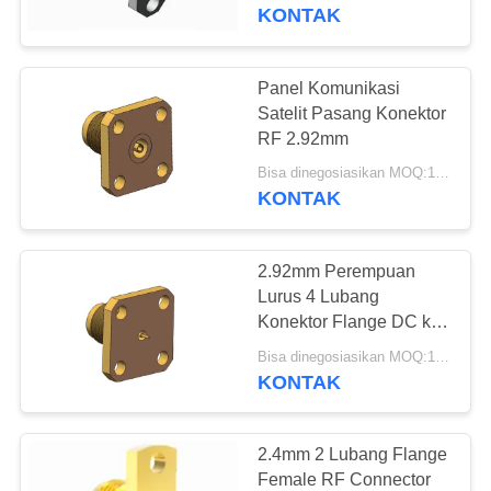
KUALITAS
KONTAK
HUBUNGI
Panel Komunikasi
KAMI
Satelit Pasang Konektor
RF 2.92mm
BERITA
Bisa dinegosiasikan MOQ:10 pcs
KONTAK
PERMINTAAN
2.92mm Perempuan
PENAWARAN
Lurus 4 Lubang
Konektor Flange DC ke
40GHz
VR
Bisa dinegosiasikan MOQ:10 pcs
KONTAK
SHOW
SITEMAP
2.4mm 2 Lubang Flange
Female RF Connector