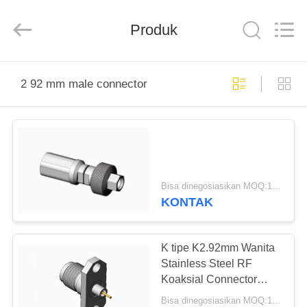
Xi'an
Elite
Electronics
Co.,
Produk
Ltd..
All
Rights
Reserved.
RUMAH
2 92 mm male connector
PRODUK
TENTANG
KAMI
Bisa dinegosiasikan MOQ:10 pcs
KONTAK
TUR
PABRIK
K tipe K2.92mm Wanita
Stainless Steel RF
Koaksial Connector
KONTROL
dengan Microstrip
Bisa dinegosiasikan MOQ:10 pcs