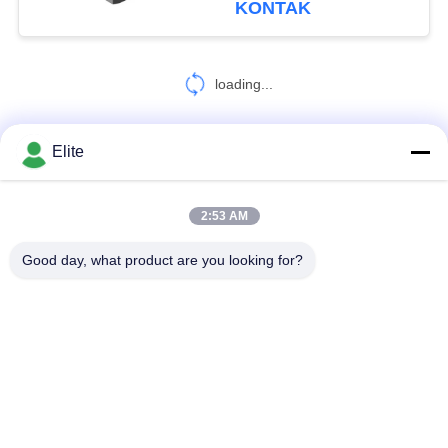
KONTAK
loading...
Elite
HUBUNGI KAMI!
2:53 AM
Bad Request
Semua
Good day, what product are you looking for?
Konektor RF SMA
Konektor RF SMP
Konektor RF SMPM
Konektor RF 1.0mm
Konektor RF 1.85mm
Konektor RF 2,4mm