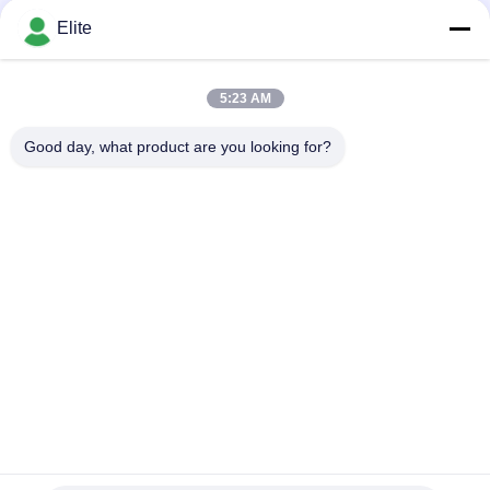
Depending on the quantity MOQ:MOQ 30 buah
dan Diameter Pin
KONTAK
Elite
1.3mm
5:23 AM
Bad Request
Semua
Good day, what product are you looking for?
Konektor RF SMA
Konektor RF SMP
Konektor RF SMPM
Konektor RF 1.0mm
Konektor RF 1.85mm
Konektor RF 2,4mm
2.92mm Konektor RF
Konektor RF 3.5mm
Berlangganan