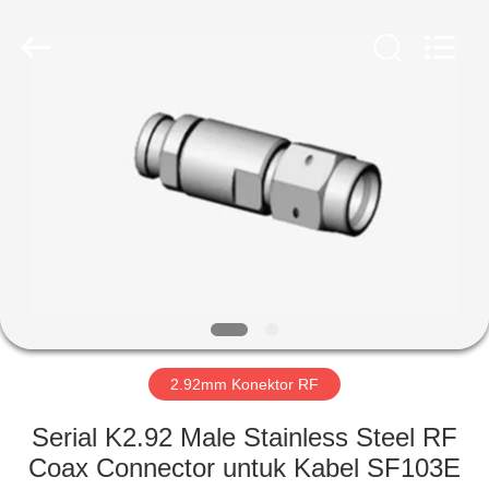
Xi'an
Elite
Electronics
Co.,
Ltd..
All
Rights
Reserved.
RUMAH
PRODUK
TENTANG
KAMI
TUR
PABRIK
2.92mm Konektor RF
Serial K2.92 Male Stainless Steel RF
KONTROL
Coax Connector untuk Kabel SF103E