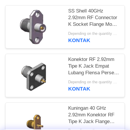
PRIVACY
SS Shell 40GHz
2.92mm RF Connector
POLICY
K Socket Flange Mount
Hole Spacing.480 inci
Depending on the quantity MOQ:MOQ 30 buah
(12.2mm)
KONTAK
Konektor RF 2.92mm
Tipe K Jack Empat
Lubang Flensa Persegi
12.7mm 0.5 inci
Depending on the quantity MOQ:MOQ 30 buah
Diameter Pin 1.3mm,
KONTAK
0.8mm, 0.7mm
Kuningan 40 GHz
2.92mm Konektor RF
Tipe K Jack Flange
Jarak Lubang 12.2mm