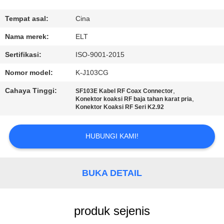
KUALITAS
Tempat asal:
Cina
HUBUNGI
Nama merek:
ELT
KAMI
Sertifikasi:
ISO-9001-2015
Nomor model:
K-J103CG
BERITA
Cahaya Tinggi:
,
SF103E Kabel RF Coax Connector
,
Konektor koaksi RF baja tahan karat pria
Konektor Koaksi RF Seri K2.92
PERMINTAAN
PENAWARAN
HUBUNGI KAMI!
VR
BUKA DETAIL
SHOW
SITEMAP
produk sejenis