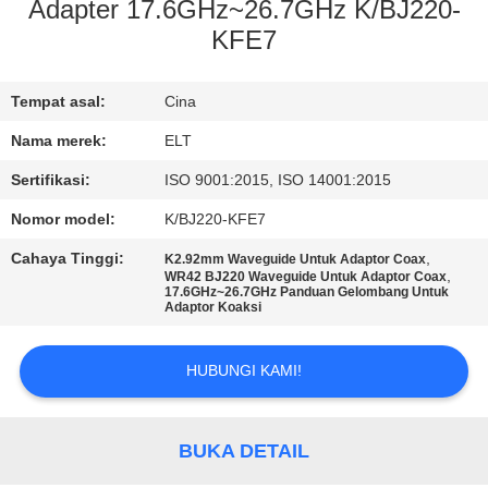
KUALITAS
Adapter 17.6GHz~26.7GHz K/BJ220-
KFE7
HUBUNGI
Tempat asal:
Cina
KAMI
Nama merek:
ELT
BERITA
Sertifikasi:
ISO 9001:2015, ISO 14001:2015
Nomor model:
K/BJ220-KFE7
PERMINTAAN
Cahaya Tinggi:
,
K2.92mm Waveguide Untuk Adaptor Coax
,
PENAWARAN
WR42 BJ220 Waveguide Untuk Adaptor Coax
17.6GHz~26.7GHz Panduan Gelombang Untuk
Adaptor Koaksi
VR
HUBUNGI KAMI!
SHOW
BUKA DETAIL
SITEMAP