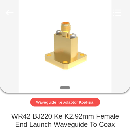
Xi'an
Elite
Electronics
Co.,
Ltd..
All
Rights
Reserved.
RUMAH
PRODUK
TENTANG
KAMI
TUR
PABRIK
Waveguide Ke Adaptor Koaksial
WR42 BJ220 Ke K2.92mm Female
KONTROL
End Launch Waveguide To Coax