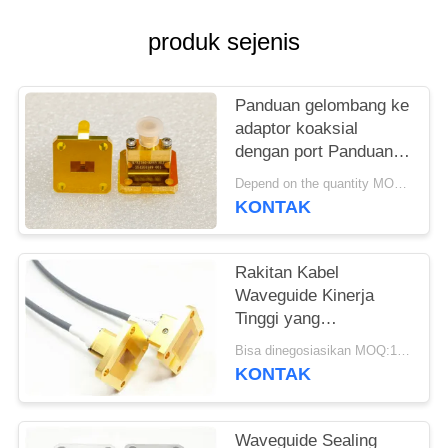
PRIVACY
produk sejenis
POLICY
Panduan gelombang ke
adaptor koaksial
dengan port Panduan
gelombang sebagai
Depend on the quantity MOQ:10pcs jika tidak ada stok
WR90, WR75, WR60,
KONTAK
WR51, WR42, WR34,
WR28, WR22, WR19,
WR15, WR12, WR10,
Rakitan Kabel
WRD750, WRD650,
Waveguide Kinerja
WRD500, WRD180
Tinggi yang
dari 6,5 GHz hingga
Disesuaikan DC
Bisa dinegosiasikan MOQ:10 buah
145GHz
70GHz
KONTAK
Waveguide Sealing