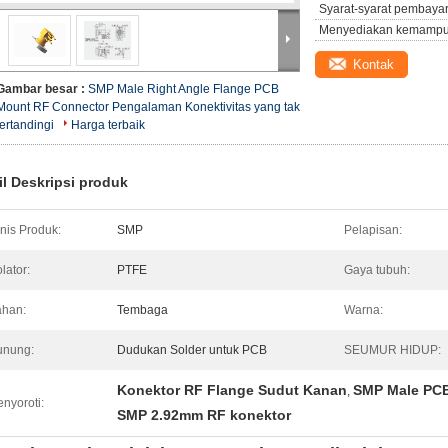
Syarat-syarat pembaya
Menyediakan kemampu
Kontak
Gambar besar :
SMP Male Right Angle Flange PCB
Mount RF Connector Pengalaman Konektivitas yang tak
tertandingi
Harga terbaik
il Deskripsi produk
nis Produk:
SMP
Pelapisan:
olator:
PTFE
Gaya tubuh:
han:
Tembaga
Warna:
unung:
Dudukan Solder untuk PCB
SEUMUR HIDUP:
Konektor RF Flange Sudut Kanan
SMP Male PC
,
nyoroti:
SMP 2.92mm RF konektor