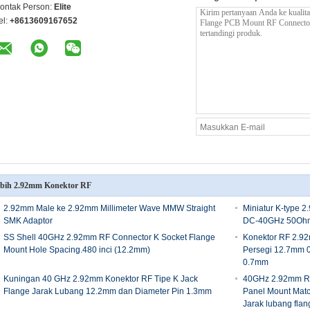
ontak Person:
Elite
el:
+8613609167652
bih 2.92mm Konektor RF
2.92mm Male ke 2.92mm Millimeter Wave MMW Straight
Miniatur K-type 
SMK Adaptor
DC-40GHz 50Oh
SS Shell 40GHz 2.92mm RF Connector K Socket Flange
Konektor RF 2.92
Mount Hole Spacing.480 inci (12.2mm)
Persegi 12.7mm 0
0.7mm
Kuningan 40 GHz 2.92mm Konektor RF Tipe K Jack
40GHz 2.92mm RF
Flange Jarak Lubang 12.2mm dan Diameter Pin 1.3mm
Panel Mount Matc
Jarak lubang flan