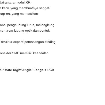
dat antara modul RF.
n kecil, yang membuatnya sangat
snap-on, yang memastikan
kabel penghubung lurus, melengkung
ent,rem lubang optik dan bentuk
struktur seperti pemasangan dinding,
konektor SMP memiliki keandalan
MP Male Right Angle Flange + PCB