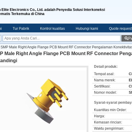
n Elite Electronics Co., Ltd. adalah Penyedia Solusi Interkoneksi
ematis Terkemuka di China
i
Tur Pabrik
Kontrol kualitas
Hubungi kami
Quote request
Pe
SMP Male Right Angle Flange PCB Mount RF Connector Pengalaman Konektivitas 
P Male Right Angle Flange PCB Mount RF Connector Penga
tandingi
Detail produk:
Tempat asal:
C
Nama merek:
E
Sertifikasi:
C
Nomor model:
S
Syarat-syarat pembay
Kuantitas min Order:
Harga:
Kemasan rincian:
Waktu pengiriman: