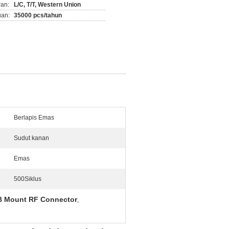
ran:
L/C, T/T, Western Union
an:
35000 pcs/tahun
Berlapis Emas
Sudut kanan
Emas
500Siklus
B Mount RF Connector
,