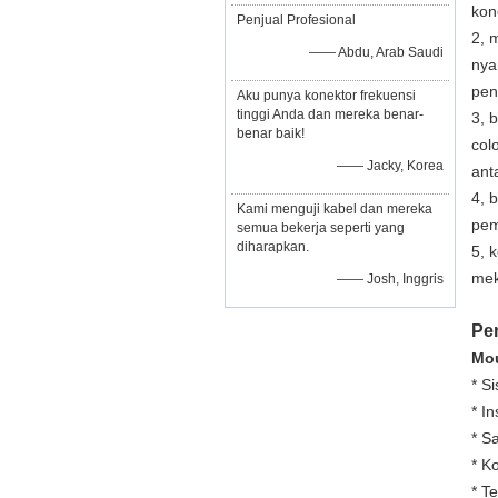
kon
Penjual Profesional
2, 
—— Abdu, Arab Saudi
nya
pen
Aku punya konektor frekuensi
tinggi Anda dan mereka benar-
3, 
benar baik!
col
—— Jacky, Korea
ant
4, 
Kami menguji kabel dan mereka
pem
semua bekerja seperti yang
diharapkan.
5, 
mek
—— Josh, Inggris
Pe
Mou
* S
* I
* S
* K
* T