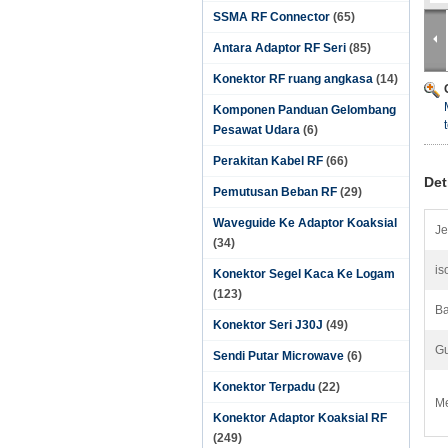
SSMA RF Connector
(65)
Antara Adaptor RF Seri
(85)
Konektor RF ruang angkasa
(14)
Komponen Panduan Gelombang
Pesawat Udara
(6)
Perakitan Kabel RF
(66)
Det
Pemutusan Beban RF
(29)
Waveguide Ke Adaptor Koaksial
Je
(34)
is
Konektor Segel Kaca Ke Logam
(123)
Ba
Konektor Seri J30J
(49)
G
Sendi Putar Microwave
(6)
Konektor Terpadu
(22)
Me
Konektor Adaptor Koaksial RF
(249)