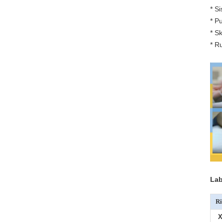
* S
* P
* S
* R
Lab
Ri
X