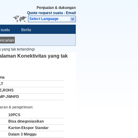
Penjualan & dukungan
Quote request suatu
-
Email
Select Language
 suatu
Berita
ncarian
yang tak tertandingi
laman Konektivitas yang tak
ina
LT
E,ROHS
MP-JWHFD
aran & pengiriman:
10PCS
Bisa dinegosiasikan
Karton Ekspor Standar
Dalam 3 Minggu