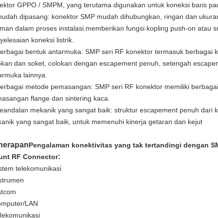
ektor GPPO / SMPM, yang terutama digunakan untuk koneksi baris pa
mudah dipasang: konektor SMP mudah dihubungkan, ringan dan ukura
man dalam proses instalasi.memberikan fungsi kopling push-on atau 
yelesaian koneksi listrik.
berbagai bentuk antarmuka: SMP seri RF konektor termasuk berbagai 
okan dan soket, colokan dengan escapement penuh, setengah escapem
armuka lainnya.
berbagai metode pemasangan: SMP seri RF konektor memiliki berbagai 
asangan flange dan sintering kaca.
keandalan mekanik yang sangat baik: struktur escapement penuh dari 
anik yang sangat baik, untuk memenuhi kinerja getaran dan kejut
nerapan
Pengalaman konektivitas yang tak tertandingi dengan S
:
nt RF Connector
istem telekomunikasi
nstrumen
atcom
omputer/LAN
elekomunikasi