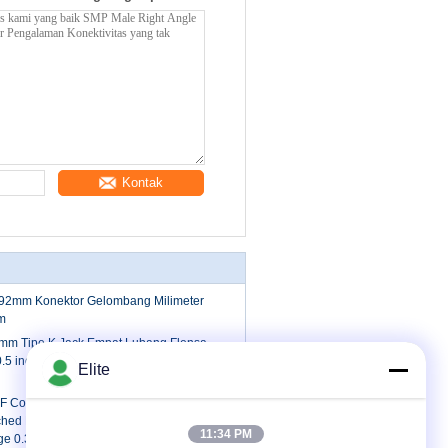
Kontak
2.92mm Konektor Gelombang Milimeter
m
mm Tipe K Jack Empat Lubang Flensa
.5 inci Diameter Pin 1.3mm, 0.8mm,
Elite
 Connector Female Four Holes Flange
hed Pin Diameter 0.051 inch ((1.3mm)
11:34 PM
ge 0.339 inch (8.6mm)