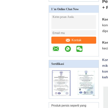
Pe
+ 
I 'm Online Chat Now
Kon
kon
dip
Kontak
Kon
kec
Kon
Sertifikasi
mik
kon
keh
Produk persis seperti yang