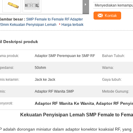
Menyediakan kemampu
Kontak
Gambar besar :
SMP Female to Female RF Adapter
20mm Kekuatan Penyisipan Lemah
Harga terbaik
il Deskripsi produk
ma produk:
Adaptor SMP Perempuan ke SMP RF
Bahan Tubuh:
pedansi:
50ohm
Warna:
nis kelamin:
Jack ke Jack
Gaya tubuh:
nis:
Adaptor RF Wanita SMP
Metode Gunung:
Adaptor RF Wanita Ke Wanita
Adaptor RF Penyi
nyoroti:
,
Kekuatan Penyisipan Lemah SMP Female to Fema
 adalah dorongan miniatur dalam adaptor konektor koaksial RF, yang me