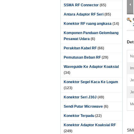
SSMA RF Connector
(65)
Antara Adaptor RF Seri
(85)
Konektor RF ruang angkasa
(14)
Komponen Panduan Gelombang
Pesawat Udara
(6)
Det
Perakitan Kabel RF
(66)
Na
Pemutusan Beban RF
(29)
Waveguide Ke Adaptor Koaksial
Im
(34)
Je
Konektor Segel Kaca Ke Logam
(123)
Je
Konektor Seri J30J
(49)
Me
Sendi Putar Microwave
(6)
Konektor Terpadu
(22)
Konektor Adaptor Koaksial RF
SMP
(249)