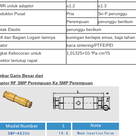
WR untuk adaptor
≤1.2
≤1.3
duktor Pusat
Pria
Sn-P perunggu
Perempuan
perunggu berilium
tak Elastis
perunggu berilium
ll dan Bagian Logam lainnya
kuningan berlapis emas, baja tahan 
lator
kaca sintering/PTFE/PEI
gkat Kebocoran untuk
1,01325×10-
Pa·cm
/S
³
³
ektor tertutup rapat
bar Garis Besar dari
aptor RF SMP Perempuan Ke SMP Perempuan