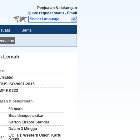
Penjualan & dukungan
Quote request suatu
-
Email
Select Language
 suatu
Berita
ncarian
an Lemah
ina
T(Elite)
OHS ISO-9001-2015
MP-KK233
aran & pengiriman:
50 buah
Bisa dinegosiasikan
Karton Ekspor Standar
Dalam 3 Minggu
L/C, T/T, Western Union, Kartu
ran:
Kredit