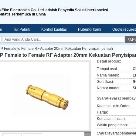
n Elite Electronics Co., Ltd. adalah Penyedia Solusi Interkoneksi
ematis Terkemuka di China
i
Tur Pabrik
Kontrol kualitas
Hubungi kami
Quote request
Pe
P Female to Female RF Adapter 20mm Kekuatan Penyisipan Lemah
P Female to Female RF Adapter 20mm Kekuatan Penyisip
Detail produk:
Tempat asal:
C
Nama merek:
EL
Sertifikasi:
R
Nomor model:
S
Syarat-syarat pembay
Kuantitas min Order:
Harga:
Kemasan rincian:
Waktu pengiriman:
Syarat-syarat pembaya