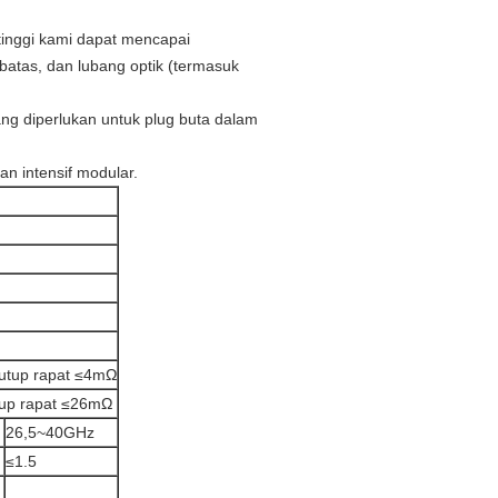
inggi kami dapat mencapai
atas, dan lubang optik (termasuk
ng diperlukan untuk plug buta dalam
an intensif modular.
tutup rapat ≤4mΩ
tup rapat ≤26mΩ
26,5~40GHz
≤1.5