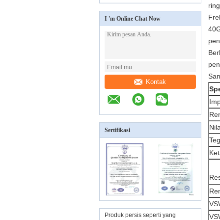
rin
Fre
I 'm Online Chat Now
40G
pen
Ber
pen
San
Kontak
Sp
Imp
Ren
Nil
Sertifikasi
Teg
Ket
Res
Ren
VSW
Produk persis seperti yang
VSW