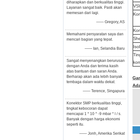
diharapkan dan berkualitas tinggi.
VS
Layanan sangat baik. Pasti akan
memesan dari lagi.
Kon
—— Gregory, AS
Kon
Memahami persyaratan saya dan
She
mencari bagian yang tepat.
Iso
—— Ian, Selandia Baru
Tin
Sangat menyenangkan berurusan
kon
dengan Anda dan terima kasih
atas bantuan dan saran Anda.
Berharap akan ada lebih banyak
Gam
tembaga dalam waktu dekat.
Ad
—— Terence, Singapura
Konektor SMP berkualitas tinggi,
tingkat kebocoran dapat
mencapai 1 * 10 ^ -9 mbar * l / s.
Banyak dengan harga ekonomi
seperti itu.
—— Jonh, Amerika Serikat