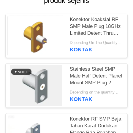
produk sejenis
PRIVACY
POLICY
Konektor Koaksial RF
SMP Male Plug 18GHz
Limited Detent Thru
Hole Solder
Depending On The Quantity MOQ:50pcs，No MOQ Restriction If In Stocks
Attachment Flange
KONTAK
Mount untuk Peralatan
Telemetri & Sistem
Radar
Stainless Steel SMP
Male Half Detent Planel
Mount SMP Plug 2
Hole Flange Mount
Depending on the quantity MOQ:50
Limited Detent
KONTAK
Frequency hingga
18GHz
Konektor RF SMP Baja
Tahan Karat Dudukan
Flange Pria Penahan