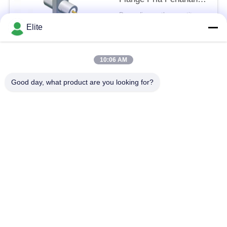
Terbatas 18GHz 50
Depending on the quantity MOQ:dalam stok
Ohm
KONTAK
Elite
10:06 AM
Bad Request
Semua
Good day, what product are you looking for?
Konektor RF SMA
Konektor RF SMP
Konektor RF SMPM
Konektor RF 1.0mm
Konektor RF 1.85mm
Konektor RF 2,4mm
2.92mm Konektor RF
Konektor RF 3.5mm