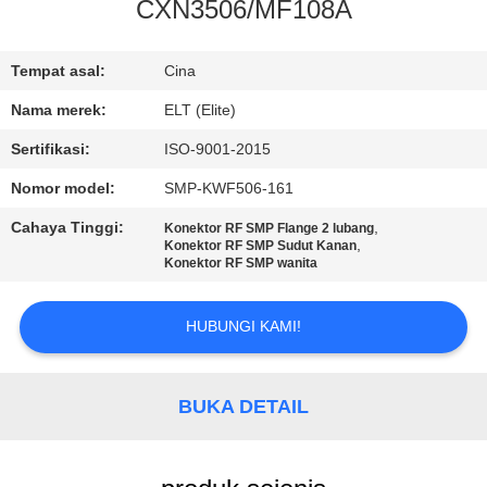
KUALITAS
CXN3506/MF108A
HUBUNGI
Tempat asal:
Cina
KAMI
Nama merek:
ELT (Elite)
Sertifikasi:
ISO-9001-2015
BERITA
Nomor model:
SMP-KWF506-161
Cahaya Tinggi:
,
Konektor RF SMP Flange 2 lubang
PERMINTAAN
,
Konektor RF SMP Sudut Kanan
Konektor RF SMP wanita
PENAWARAN
HUBUNGI KAMI!
VR
SHOW
BUKA DETAIL
SITEMAP