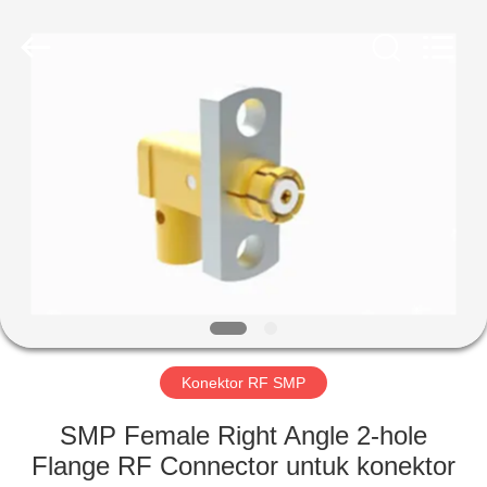
Xi'an
Elite
Electronics
Co.,
Ltd..
All
Rights
Reserved.
RUMAH
PRODUK
TENTANG
KAMI
TUR
PABRIK
Konektor RF SMP
SMP Female Right Angle 2-hole
KONTROL
Flange RF Connector untuk konektor