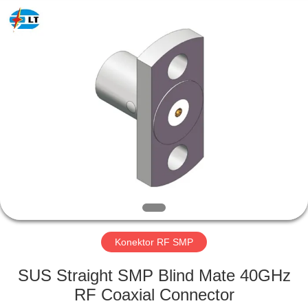
Xi'an
Elite
Electronics
Co.,
Ltd..
All
Rights
Reserved.
RUMAH
PRODUK
TENTANG
KAMI
TUR
PABRIK
Konektor RF SMP
SUS Straight SMP Blind Mate 40GHz
KONTROL
RF Coaxial Connector