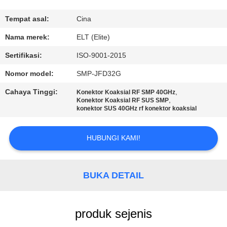
KUALITAS
Tempat asal:
Cina
HUBUNGI
Nama merek:
ELT (Elite)
KAMI
Sertifikasi:
ISO-9001-2015
Nomor model:
SMP-JFD32G
BERITA
Cahaya Tinggi:
,
Konektor Koaksial RF SMP 40GHz
,
Konektor Koaksial RF SUS SMP
konektor SUS 40GHz rf konektor koaksial
PERMINTAAN
PENAWARAN
HUBUNGI KAMI!
VR
BUKA DETAIL
SHOW
SITEMAP
produk sejenis