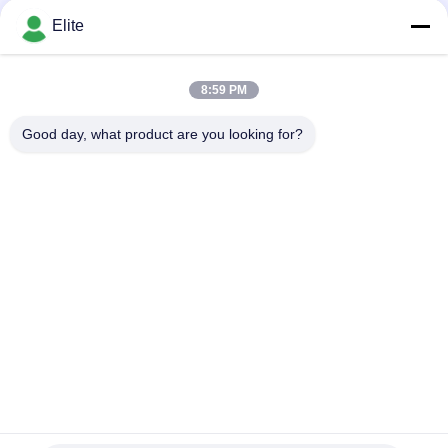
Depending on the quantity MOQ:dalam stok
Ohm
KONTAK
Elite
8:59 PM
Bad Request
Semua
Good day, what product are you looking for?
Konektor RF SMA
Konektor RF SMP
Konektor RF SMPM
Konektor RF 1.0mm
Konektor RF 1.85mm
Konektor RF 2,4mm
2.92mm Konektor RF
Konektor RF 3.5mm
Berlangganan