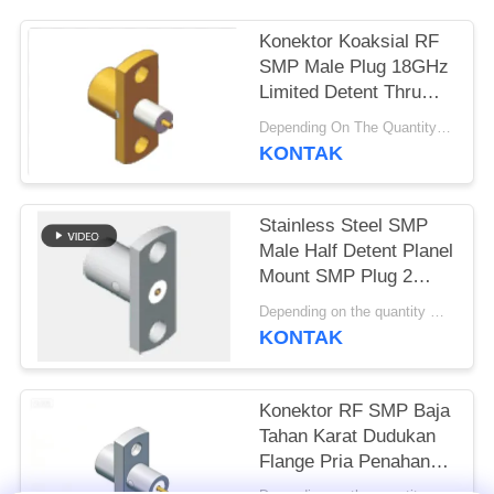
PRIVACY
Konektor Koaksial RF
SMP Male Plug 18GHz
POLICY
Limited Detent Thru
Hole Solder
Depending On The Quantity MOQ:50pcs，No MOQ Restriction If In Stocks
Attachment Flange
KONTAK
Mount untuk Peralatan
Telemetri & Sistem
Radar
Stainless Steel SMP
Male Half Detent Planel
Mount SMP Plug 2
Hole Flange Mount
Depending on the quantity MOQ:50
Limited Detent
KONTAK
Frequency hingga
18GHz
Konektor RF SMP Baja
Tahan Karat Dudukan
Flange Pria Penahan
Terbatas 18GHz 50