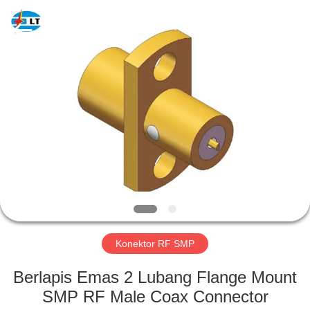
Xi'an
Elite
Electronics
Co.,
Ltd..
All
Rights
Reserved.
RUMAH
PRODUK
TENTANG
KAMI
TUR
PABRIK
Konektor RF SMP
Berlapis Emas 2 Lubang Flange Mount
KONTROL
SMP RF Male Coax Connector