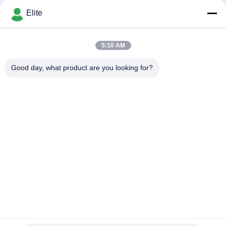
Depending on the quantity MOQ:dalam stok
Ohm
KONTAK
Elite
5:10 AM
Bad Request
Semua
Good day, what product are you looking for?
Konektor RF SMA
Konektor RF SMP
Konektor RF SMPM
Konektor RF 1.0mm
Konektor RF 1.85mm
Konektor RF 2,4mm
2.92mm Konektor RF
Konektor RF 3.5mm
Berlangganan