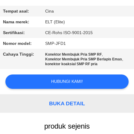
KUALITAS
Tempat asal:
Cina
HUBUNGI
Nama merek:
ELT (Elite)
KAMI
Sertifikasi:
CE-Rohs ISO-9001-2015
Nomor model:
SMP-JFD1
BERITA
Cahaya Tinggi:
,
Konektor Membujuk Pria SMP RF
,
Konektor Membujuk Pria SMP Berlapis Emas
konektor koaksial SMP RF pria
PERMINTAAN
PENAWARAN
HUBUNGI KAMI!
VR
BUKA DETAIL
SHOW
SITEMAP
produk sejenis