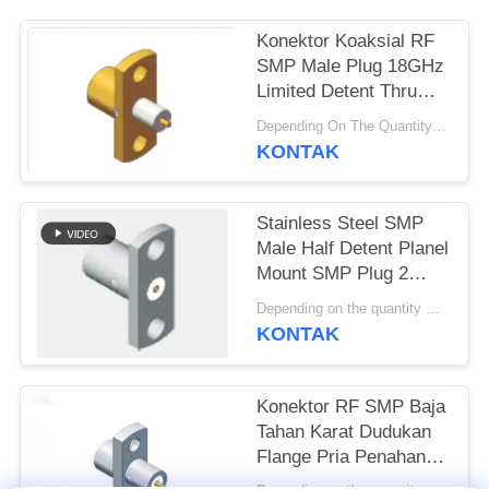
PRIVACY
Konektor Koaksial RF
SMP Male Plug 18GHz
POLICY
Limited Detent Thru
Hole Solder
Depending On The Quantity MOQ:50pcs，No MOQ Restriction If In Stocks
Attachment Flange
KONTAK
Mount untuk Peralatan
Telemetri & Sistem
Radar
Stainless Steel SMP
Male Half Detent Planel
Mount SMP Plug 2
Hole Flange Mount
Depending on the quantity MOQ:50
Limited Detent
KONTAK
Frequency hingga
18GHz
Konektor RF SMP Baja
Tahan Karat Dudukan
Flange Pria Penahan
Terbatas 18GHz 50