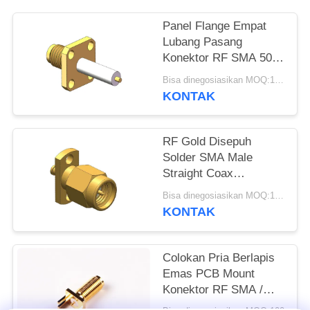
PRIVACY
Panel Flange Empat
Lubang Pasang
POLICY
Konektor RF SMA 50Ω
18GHz
Bisa dinegosiasikan MOQ:100 pcs
KONTAK
RF Gold Disepuh
Solder SMA Male
Straight Coax
Connector
Bisa dinegosiasikan MOQ:100PCS
KONTAK
Colokan Pria Berlapis
Emas PCB Mount
Konektor RF SMA /
Konektor Koaksial