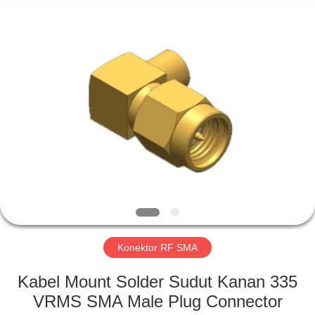
Xi'an
Elite
Electronics
Co.,
Ltd..
All
Rights
Reserved.
RUMAH
PRODUK
TENTANG
KAMI
TUR
PABRIK
Konektor RF SMA
Kabel Mount Solder Sudut Kanan 335
KONTROL
VRMS SMA Male Plug Connector