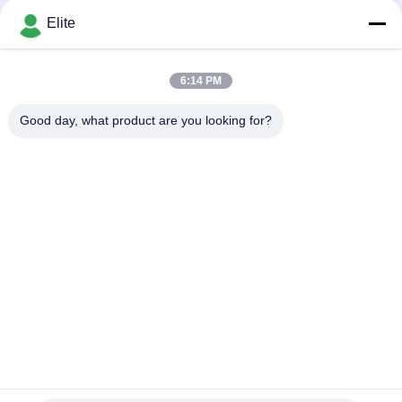
Bisa dinegosiasikan MOQ:100
SMA
KONTAK
Elite
6:14 PM
Bad Request
Semua
Good day, what product are you looking for?
Konektor RF SMA
Konektor RF SMP
Konektor RF SMPM
Konektor RF 1.0mm
Konektor RF 1.85mm
Konektor RF 2,4mm
2.92mm Konektor RF
Konektor RF 3.5mm
Berlangganan