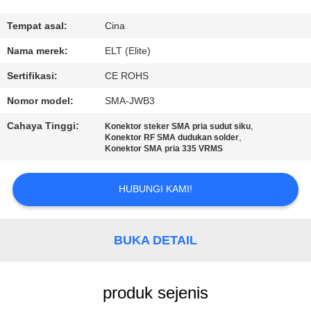
KUALITAS
Tempat asal:
Cina
HUBUNGI
Nama merek:
ELT (Elite)
KAMI
Sertifikasi:
CE ROHS
Nomor model:
SMA-JWB3
BERITA
Cahaya Tinggi:
,
Konektor steker SMA pria sudut siku
,
Konektor RF SMA dudukan solder
Konektor SMA pria 335 VRMS
PERMINTAAN
PENAWARAN
HUBUNGI KAMI!
VR
BUKA DETAIL
SHOW
SITEMAP
produk sejenis