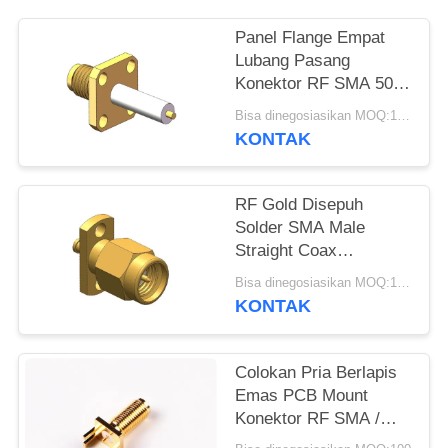
PRIVACY
Panel Flange Empat
Lubang Pasang
POLICY
Konektor RF SMA 50Ω
18GHz
Bisa dinegosiasikan MOQ:100 pcs
KONTAK
RF Gold Disepuh
Solder SMA Male
Straight Coax
Connector
Bisa dinegosiasikan MOQ:100PCS
KONTAK
Colokan Pria Berlapis
Emas PCB Mount
Konektor RF SMA /
Konektor Koaksial