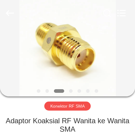
Xi'an
Elite
Electronics
Co.,
Ltd..
All
Rights
Reserved.
RUMAH
PRODUK
TENTANG
KAMI
TUR
PABRIK
Konektor RF SMA
Adaptor Koaksial RF Wanita ke Wanita
KONTROL
SMA