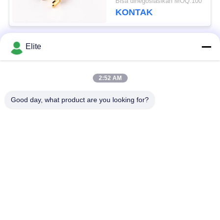
Bisa dinegosiasikan MOQ:100
SMA
KONTAK
Elite
Bad Request
Semua
2:52 AM
Konektor RF SMA
Konektor RF SMP
Good day, what product are you looking for?
Konektor RF SMPM
Konektor RF 1.0mm
Konektor RF 1.85mm
Konektor RF 2,4mm
2.92mm Konektor RF
Konektor RF 3.5mm
Berlangganan