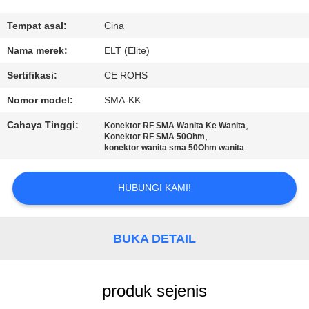
KUALITAS
Tempat asal:
Cina
HUBUNGI
Nama merek:
ELT (Elite)
KAMI
Sertifikasi:
CE ROHS
Nomor model:
SMA-KK
BERITA
Cahaya Tinggi:
,
Konektor RF SMA Wanita Ke Wanita
,
Konektor RF SMA 50Ohm
konektor wanita sma 50Ohm wanita
PERMINTAAN
PENAWARAN
HUBUNGI KAMI!
VR
BUKA DETAIL
SHOW
SITEMAP
produk sejenis