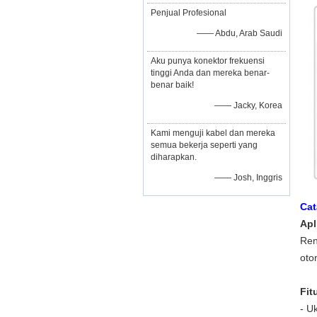
Penjual Profesional
—— Abdu, Arab Saudi
Aku punya konektor frekuensi
tinggi Anda dan mereka benar-
benar baik!
—— Jacky, Korea
Kami menguji kabel dan mereka
semua bekerja seperti yang
diharapkan.
—— Josh, Inggris
Cat
Apl
Ren
oto
Fit
- U