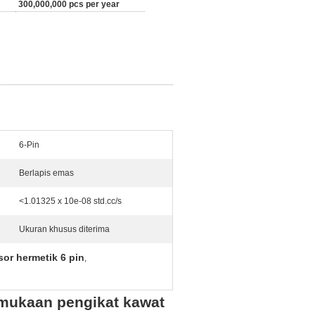
300,000,000 pcs per year
6-Pin
Berlapis emas
<1.01325 x 10e-08 std.cc/s
Ukuran khusus diterima
or hermetik 6 pin
,
rmukaan pengikat kawat