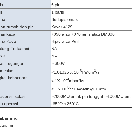
is
6 pin
is
1 baris
rna
Berlapis emas
an rumah dan pin
Kovar 4J29
an kaca
7050 atau 7070 jenis atau DM308
rna Kaca
Hijau atau Putih
tang Frekuensi
NA
WR
NA
an Tegangan
≥ 300V
mesitas
-3
3
<
1.01325 X 10
Pa*cm
/s
gkat kebocoran
-9
< 1X 10
mbar*l/s
-9
< 1 x 10
ccHe/detik @ 1 atm
istensi Isolasi
≥2000MΩ untuk pin tunggal, ≥1000MΩ untuk
u operasi
-65°C~+260°C
bar rinci
uan: mm