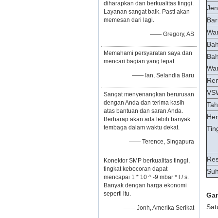
diharapkan dan berkualitas tinggi.
Jen
Layanan sangat baik. Pasti akan
Bar
memesan dari lagi.
Wa
—— Gregory, AS
Bah
Memahami persyaratan saya dan
Bah
mencari bagian yang tepat.
Wa
—— Ian, Selandia Baru
Ren
VS
Sangat menyenangkan berurusan
dengan Anda dan terima kasih
Tah
atas bantuan dan saran Anda.
Her
Berharap akan ada lebih banyak
tembaga dalam waktu dekat.
Tin
—— Terence, Singapura
Res
Konektor SMP berkualitas tinggi,
tingkat kebocoran dapat
Suh
mencapai 1 * 10 ^ -9 mbar * l / s.
Banyak dengan harga ekonomi
seperti itu.
Gam
Sat
—— Jonh, Amerika Serikat