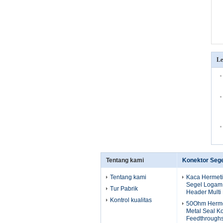
Le
Tentang kami
Konektor Seg
Tentang kami
Kaca Hermeti
Segel Logam
Tur Pabrik
Header Multi 
Kontrol kualitas
50Ohm Herme
Metal Seal K
Feedthrough