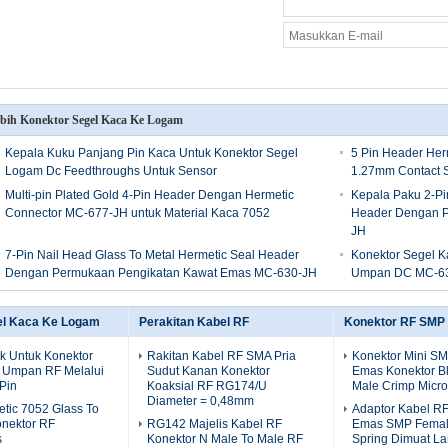
bih Konektor Segel Kaca Ke Logam
Kepala Kuku Panjang Pin Kaca Untuk Konektor Segel
5 Pin Header Her
Logam Dc Feedthroughs Untuk Sensor
1.27mm Contact 
Multi-pin Plated Gold 4-Pin Header Dengan Hermetic
Kepala Paku 2-Pi
Connector MC-677-JH untuk Material Kaca 7052
Header Dengan P
JH
7-Pin Nail Head Glass To Metal Hermetic Seal Header
Konektor Segel K
Dengan Permukaan Pengikatan Kawat Emas MC-630-JH
Umpan DC MC-6
el Kaca Ke Logam
Perakitan Kabel RF
Konektor RF SMP
k Untuk Konektor
Rakitan Kabel RF SMA Pria
Konektor Mini SM
 Umpan RF Melalui
Sudut Kanan Konektor
Emas Konektor B
Pin
Koaksial RF RG174/U
Male Crimp Micro
Diameter = 0,48mm
tic 7052 Glass To
Adaptor Kabel RF
onektor RF
RG142 Majelis Kabel RF
Emas SMP Female
s
Konektor N Male To Male RF
Spring Dimuat L