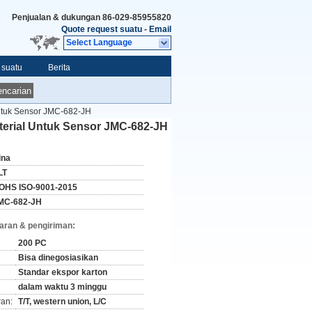
Penjualan & dukungan
86-029-85955820
Quote request suatu
-
Email
Select Language
 suatu
Berita
ncarian
Untuk Sensor JMC-682-JH
aterial Untuk Sensor JMC-682-JH
ina
LT
OHS ISO-9001-2015
MC-682-JH
aran & pengiriman:
200 PC
Bisa dinegosiasikan
Standar ekspor karton
dalam waktu 3 minggu
ran:
T/T, western union, L/C