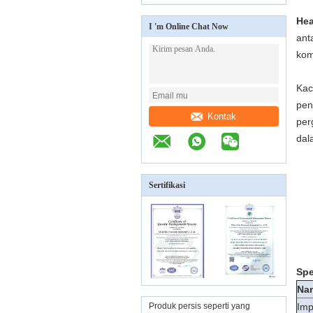
Hea
I 'm Online Chat Now
ant
kom
Kac
pen
Kontak
per
dal
Sertifikasi
Spe
Na
Produk persis seperti yang
Imp