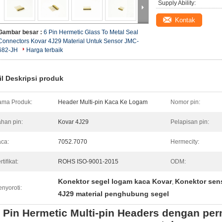
Supply Ability:
Kontak
Gambar besar :
6 Pin Hermetic Glass To Metal Seal
Connectors Kovar 4J29 Material Untuk Sensor JMC-
682-JH
Harga terbaik
il Deskripsi produk
ma Produk:
Header Multi-pin Kaca Ke Logam
Nomor pin:
han pin:
Kovar 4J29
Pelapisan pin:
ca:
7052.7070
Hermecity:
rtifikat:
ROHS ISO-9001-2015
ODM:
Konektor segel logam kaca Kovar
Konektor sens
,
nyoroti:
4J29 material penghubung segel
 Pin Hermetic Multi-pin Headers dengan pe