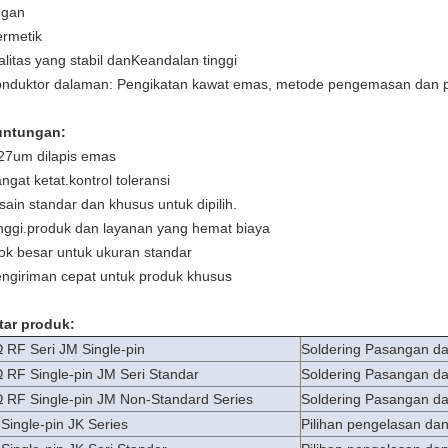
ingan
ermetik
litas yang stabil dan
Keandalan tinggi
onduktor dalaman: Pengikatan kawat emas, metode pengemasan dan pe
untungan:
,27um dilapis emas
angat ketat.
kontrol toleransi
sain standar dan khusus untuk dipilih.
nggi.
produk dan layanan yang hemat biaya
tok besar untuk ukuran standar
engiriman cepat untuk produk khusus
tar produk:
 RF Seri JM Single-pin
Soldering Pasangan dan
 RF Single-pin JM Seri Standar
Soldering Pasangan dan
 RF Single-pin JM Non-Standard Series
Soldering Pasangan dan
Single-pin JK Series
Pilihan pengelasan dan