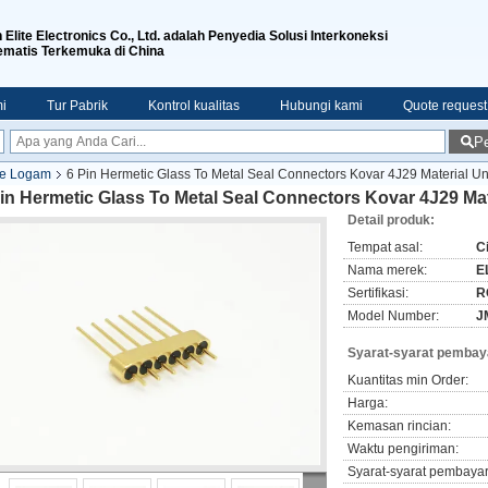
n Elite Electronics Co., Ltd. adalah Penyedia Solusi Interkoneksi
ematis Terkemuka di China
i
Tur Pabrik
Kontrol kualitas
Hubungi kami
Quote request
Pe
Ke Logam
6 Pin Hermetic Glass To Metal Seal Connectors Kovar 4J29 Material 
Pin Hermetic Glass To Metal Seal Connectors Kovar 4J29 M
Detail produk:
Tempat asal:
C
Nama merek:
E
Sertifikasi:
R
Model Number:
J
Syarat-syarat pembay
Kuantitas min Order:
Harga:
Kemasan rincian:
Waktu pengiriman:
Syarat-syarat pembaya