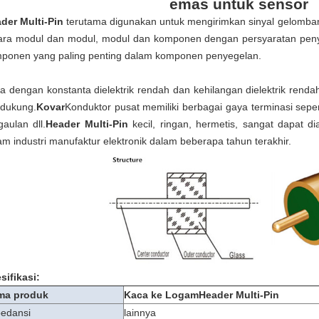
emas untuk sensor
der Multi-Pin
terutama digunakan untuk mengirimkan sinyal gelombang
ara modul dan modul, modul dan komponen dengan persyaratan peny
ponen yang paling penting dalam komponen penyegelan.
a dengan konstanta dielektrik rendah dan kehilangan dielektrik rend
dukung.
Kovar
Konduktor pusat memiliki berbagai gaya terminasi sepe
gaulan dll.
Header Multi-Pin
kecil, ringan, hermetis, sangat dapat 
am industri manufaktur elektronik dalam beberapa tahun terakhir.
sifikasi:
ma produk
Kaca ke Logam
Header Multi-Pin
edansi
lainnya