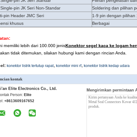
Single-pin JK Seri Standar
Pilihan pengelasan dan
Single-pin JK Seri Non-Standar
Soldering dan pilihan 
ti-pin Header JMC Seri
1-9 pin dengan pilihan 
ensi khusus
Berbagai
atan:
i memiliki lebih dari 100.000 jenis
Konektor segel kaca ke logam her
akan tidak ditemukan, silakan hubungi kami dengan rincian Anda.
,
,
el:
konektor listrik tertutup rapat
konektor mini rf
konektor listrik kedap udara
ncian kontak
i'an Elite Electronics Co., Ltd.
Mengirimkan permintaan 
ontak Person:
Elite
el:
+8613609167652