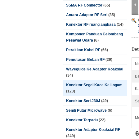
SSMA RF Connector
(65)
Antara Adaptor RF Seri
(85)
Konektor RF ruang angkasa
(14)
Komponen Panduan Gelombang
Pesawat Udara
(6)
Det
Perakitan Kabel RF
(66)
Pemutusan Beban RF
(29)
Na
Waveguide Ke Adaptor Koaksial
(34)
Ba
Konektor Segel Kaca Ke Logam
Ka
(123)
Konektor Seri J30J
(49)
Se
Sendi Putar Microwave
(6)
Me
Konektor Terpadu
(22)
Konektor Adaptor Koaksial RF
6
(249)