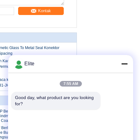
Kontak
metic Glass To Metal Seal Konektor
Spacing
n Kaca ke Logam Segel Hermetik
Elite
ermukaan Ikatan Kawat Emas MC-628-
aca ke Logam Hermetik Kepala Paku
7:55 AM
31-JH
Good day, what product are you looking 
Hubungi kami
for?
P Berlapis
Hubungi kami
lindmate
Permintaan
 Coaxial
Penawaran
 Berlapis
E-Mail
 Bullet
angsung ke
Peta Situs