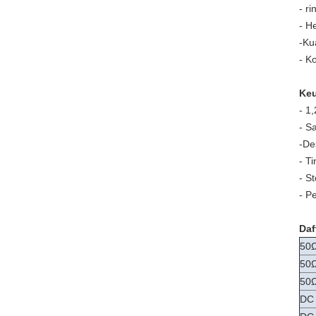
- r
- H
-
Kua
- K
Ke
- 1
- S
-
De
- Ti
- S
- P
Daf
50Ω
50Ω
50Ω
DC 