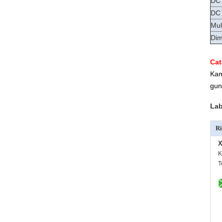
DC 
DC 
Mul
Dim
Cat
Kam
gun
Lab
Ri
X
K
T