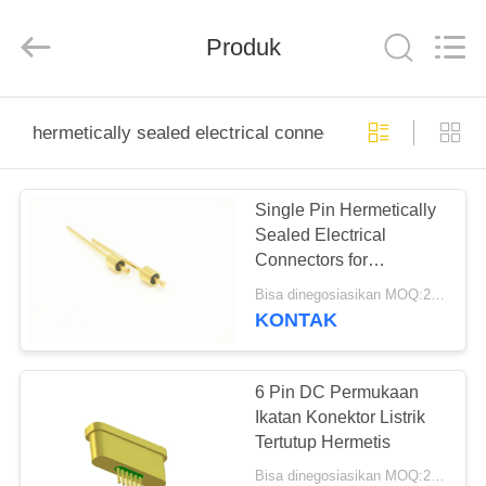
Xi'an
Elite
Electronics
Co.,
Produk
Ltd..
All
Rights
Reserved.
RUMAH
hermetically sealed electrical connectors
PRODUK
Single Pin Hermetically
Sealed Electrical
TENTANG
Connectors for
KAMI
Electronics Packages
Bisa dinegosiasikan MOQ:200 PC
JMC-657-JH
KONTAK
Penghubung listrik yang
TUR
tertutup secara hermetis
PABRIK
untuk paket elektronik
6 Pin DC Permukaan
JMC-657-JH
Ikatan Konektor Listrik
Tertutup Hermetis
KONTROL
Bisa dinegosiasikan MOQ:200 buah