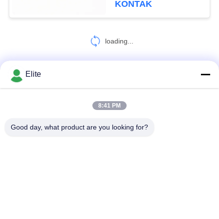
KONTAK
loading...
Elite
HUBUNGI KAMI!
8:41 PM
Bad Request
Semua
Good day, what product are you looking for?
Konektor RF SMA
Konektor RF SMP
Konektor RF SMPM
Konektor RF 1.0mm
Konektor RF 1.85mm
Konektor RF 2,4mm