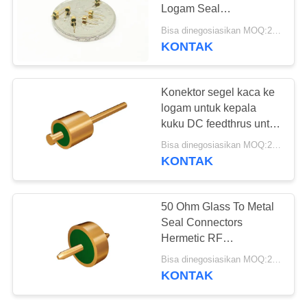
Logam Seal
PRIVACY
Feedthrough Ukuran
Bisa dinegosiasikan MOQ:200 pcs
Kecil Ringan
POLICY
KONTAK
Konektor segel kaca ke
logam untuk kepala
kuku DC feedthrus untuk
kemasan hermetik JMC-
Bisa dinegosiasikan MOQ:200 pcs
099
KONTAK
50 Ohm Glass To Metal
Seal Connectors
Hermetic RF
Feedthroughs JM8330
Bisa dinegosiasikan MOQ:200 pcs
KONTAK