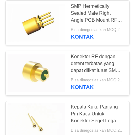
SMP Hermetically
Sealed Male Right
Angle PCB Mount RF
Connector Konektivitas
Bisa dinegosiasikan MOQ:200PCS
Ditingkatkan
KONTAK
Konektor RF dengan
detent terbatas yang
dapat diikat lurus SMP
Konektor pria yang
Bisa dinegosiasikan MOQ:200PCS
disegel hermetis
KONTAK
Kepala Kuku Panjang
Pin Kaca Untuk
Konektor Segel Logam
Dc Feedthroughs Untuk
Bisa dinegosiasikan MOQ:200 PC
Sensor