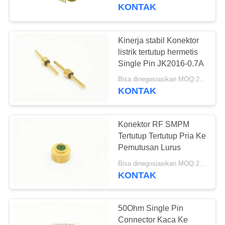
KUALITAS
KONTAK
HUBUNGI
Kinerja stabil Konektor
KAMI
listrik tertutup hermetis
Single Pin JK2016-0.7A
BERITA
Bisa dinegosiasikan MOQ:200 pcs
KONTAK
PERMINTAAN
Konektor RF SMPM
PENAWARAN
Tertutup Tertutup Pria Ke
Pemutusan Lurus
VR
Bisa dinegosiasikan MOQ:200 PCS
KONTAK
SHOW
SITEMAP
50Ohm Single Pin
Connector Kaca Ke