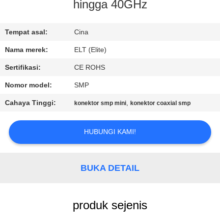
KUALITAS
hingga 40GHz
HUBUNGI
Tempat asal:
Cina
KAMI
Nama merek:
ELT (Elite)
Sertifikasi:
CE ROHS
BERITA
Nomor model:
SMP
Cahaya Tinggi:
,
konektor smp mini
konektor coaxial smp
PERMINTAAN
PENAWARAN
HUBUNGI KAMI!
VR
BUKA DETAIL
SHOW
produk sejenis
SITEMAP