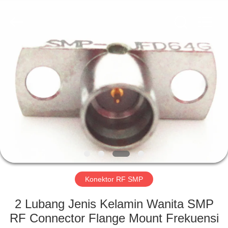
Xi'an
Elite
Electronics
Co.,
Ltd..
All
Rights
Reserved.
RUMAH
PRODUK
TENTANG
KAMI
TUR
PABRIK
Konektor RF SMP
2 Lubang Jenis Kelamin Wanita SMP
KONTROL
RF Connector Flange Mount Frekuensi