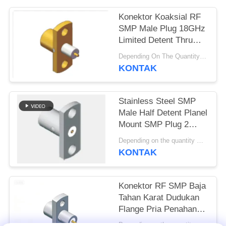
PRIVACY
Konektor Koaksial RF
SMP Male Plug 18GHz
POLICY
Limited Detent Thru
Hole Solder
Depending On The Quantity MOQ:50pcs，No MOQ Restriction If In Stocks
Attachment Flange
KONTAK
Mount untuk Peralatan
Telemetri & Sistem
Radar
Stainless Steel SMP
Male Half Detent Planel
Mount SMP Plug 2
Hole Flange Mount
Depending on the quantity MOQ:50
Limited Detent
KONTAK
Frequency hingga
18GHz
Konektor RF SMP Baja
Tahan Karat Dudukan
Flange Pria Penahan
Terbatas 18GHz 50
Depending on the quantity MOQ:dalam stok