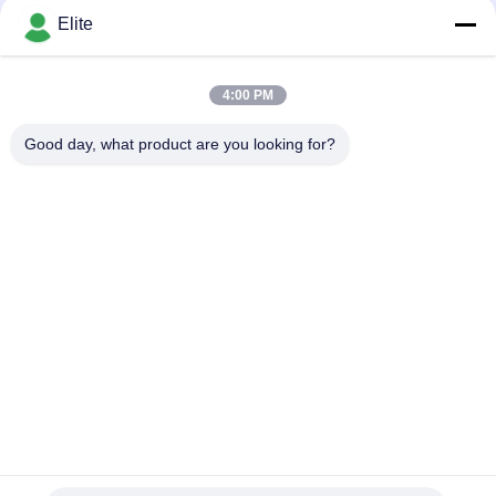
Ohm
KONTAK
Elite
4:00 PM
Bad Request
Semua
Good day, what product are you looking for?
Konektor RF SMA
Konektor RF SMP
Konektor RF SMPM
Konektor RF 1.0mm
Konektor RF 1.85mm
Konektor RF 2,4mm
2.92mm Konektor RF
Konektor RF 3.5mm
Berlangganan