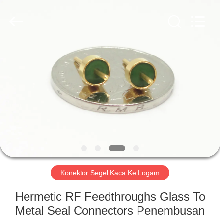
Xi'an
Elite
Electronics
Co.,
Ltd..
All
Rights
Reserved.
RUMAH
PRODUK
TENTANG
KAMI
TUR
PABRIK
Konektor Segel Kaca Ke Logam
Hermetic RF Feedthroughs Glass To
KONTROL
Metal Seal Connectors Penembusan