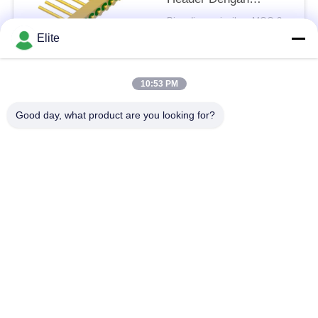
Permukaan Pengikatan
Bisa dinegosiasikan MOQ:200 pcs
Kawat Emas MC-630-
KONTAK
Elite
JH
10:53 PM
Bad Request
Semua
Good day, what product are you looking for?
Konektor RF SMA
Konektor RF SMP
Konektor RF SMPM
Konektor RF 1.0mm
Konektor RF 1.85mm
Konektor RF 2,4mm
2.92mm Konektor RF
Konektor RF 3.5mm