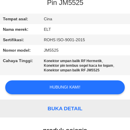
KUALITAS
Pin JM5525
HUBUNGI
Tempat asal:
Cina
KAMI
Nama merek:
ELT
Sertifikasi:
ROHS ISO-9001-2015
BERITA
Nomor model:
JM5525
Cahaya Tinggi:
,
Konektor umpan balik RF Hermetik
PERMINTAAN
,
Konektor pin tembus segel kaca ke logam
Konektor umpan balik RF JM5525
PENAWARAN
HUBUNGI KAMI!
VR
SHOW
BUKA DETAIL
SITEMAP