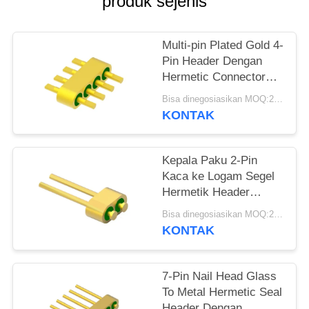
produk sejenis
PRIVACY
POLICY
Multi-pin Plated Gold 4-
Pin Header Dengan
Hermetic Connector
MC-677-JH untuk
Bisa dinegosiasikan MOQ:200 pcs
Material Kaca 7052
KONTAK
Kepala Paku 2-Pin
Kaca ke Logam Segel
Hermetik Header
Dengan Permukaan
Bisa dinegosiasikan MOQ:200 pcs
Ikatan Kawat Emas
KONTAK
MC-628-JH
7-Pin Nail Head Glass
To Metal Hermetic Seal
Header Dengan