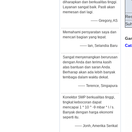
diharapkan dan berkualitas tinggi.
Layanan sangat baik. Pasti akan
memesan dari lagi.
Res
—— Gregory, AS
Suh
Memahami persyaratan saya dan
mencari bagian yang tepat.
Gam
Cat
—— Ian, Selandia Baru
Sangat menyenangkan berurusan
dengan Anda dan terima kasih
atas bantuan dan saran Anda.
Berharap akan ada lebih banyak
tembaga dalam waktu dekat.
—— Terence, Singapura
Konektor SMP berkualitas tinggi,
tingkat kebocoran dapat
mencapai 1 * 10 ^ -9 mbar * l / s.
Banyak dengan harga ekonomi
seperti itu.
—— Jonh, Amerika Serikat