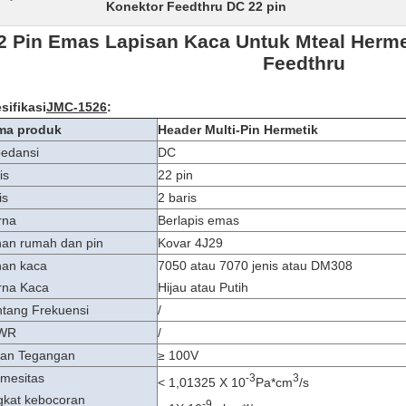
Konektor Feedthru DC 22 pin
2 Pin Emas Lapisan Kaca Untuk Mteal Herme
Feedthru
sifikasi
J
MC-1526
:
ma produk
Header Multi-Pin Hermetik
edansi
DC
is
22 pin
is
2 baris
rna
Berlapis emas
an rumah dan pin
Kovar 4J29
an kaca
7050 atau 7070 jenis atau DM308
rna Kaca
Hijau atau Putih
tang Frekuensi
/
WR
/
an Tegangan
≥ 100V
mesitas
-3
3
< 1,01325 X 10
Pa*cm
/s
gkat kebocoran
-9