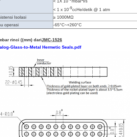
< 1X 10
mbar*l/s
-9
< 1 x 10
ccHe/detik @ 1 atm
istensi Isolasi
≥ 1000MΩ
u operasi
-65°C~+260°C
bar rinci ((mm) dari
JMC-1526
alog-Glass-to-Metal Hermetic Seals.pdf