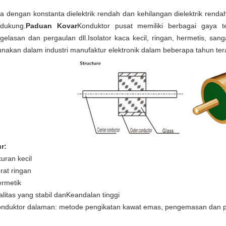
a dengan konstanta dielektrik rendah dan kehilangan dielektrik rend
dukung.
Paduan Kovar
Konduktor pusat memiliki berbagai gaya t
gelasan dan pergaulan dll.Isolator kaca kecil, ringan, hermetis, sa
unakan dalam industri manufaktur elektronik dalam beberapa tahun tera
ur:
kuran kecil
erat ringan
ermetik
litas yang stabil dan
Keandalan tinggi
onduktor dalaman: metode pengikatan kawat emas, pengemasan dan pe