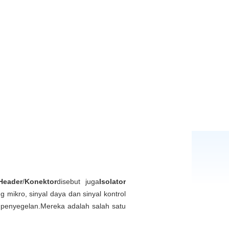
 Header
/
Konektor
disebut juga
Isolator
mikro, sinyal daya dan sinyal kontrol
penyegelan.Mereka adalah salah satu