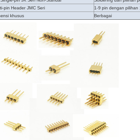
Single-pin JK Seri Non-Standar
Soldering dan pilihan 
ti-pin Header JMC Seri
1-9 pin dengan pilihan 
ensi khusus
Berbagai