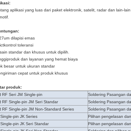
ikasi:
tang aplikasi yang luas dari paket elektronik, satelit, radar dan lain-l
motif.
untungan:
,27um dilapisi emas
ict
kontrol toleransi
sain standar dan khusus untuk dipilih.
nggi
produk dan layanan yang hemat biaya
ok besar untuk ukuran standar
engiriman cepat untuk produk khusus
tar produk:
 RF Seri JM Single-pin
Soldering Pasangan dan
 RF Single-pin JM Seri Standar
Soldering Pasangan dan
 RF Single-pin JM Non-Standard Series
Soldering Pasangan dan
Single-pin JK Series
Pilihan pengelasan dan
Single-pin JK Seri Standar
Pilihan pengelasan dan