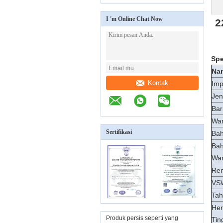
I 'm Online Chat Now
2
Spe
Na
Kontak
Imp
Jen
Bar
Wa
Sertifikasi
Bah
Bah
Wa
Ren
VS
Tah
Her
Produk persis seperti yang
Tin