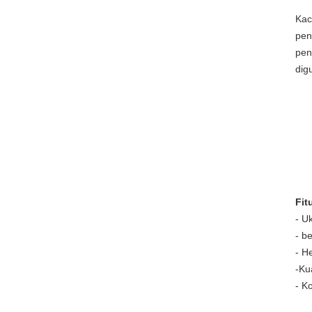
Kac
pen
pen
dig
Fit
- U
- b
- H
-
Kua
- K