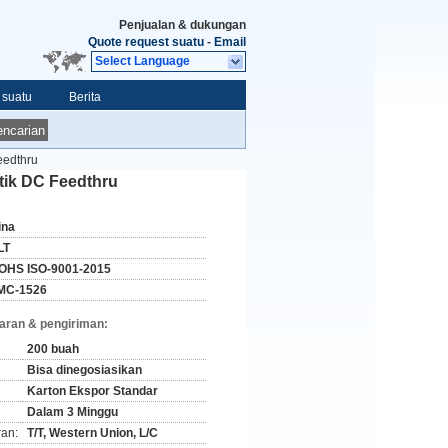
Penjualan & dukungan
Quote request suatu
-
Email
Select Language
 suatu
Berita
ncarian
eedthru
tik DC Feedthru
ina
LT
OHS ISO-9001-2015
MC-1526
aran & pengiriman:
200 buah
Bisa dinegosiasikan
Karton Ekspor Standar
Dalam 3 Minggu
ran:
T/T, Western Union, L/C