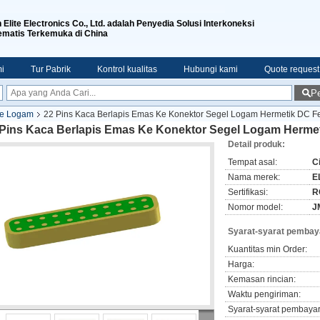
n Elite Electronics Co., Ltd. adalah Penyedia Solusi Interkoneksi
ematis Terkemuka di China
i
Tur Pabrik
Kontrol kualitas
Hubungi kami
Quote request
Pe
Ke Logam
22 Pins Kaca Berlapis Emas Ke Konektor Segel Logam Hermetik DC F
 Pins Kaca Berlapis Emas Ke Konektor Segel Logam Herme
Detail produk:
Tempat asal:
C
Nama merek:
E
Sertifikasi:
R
Nomor model:
J
Syarat-syarat pembay
Kuantitas min Order:
Harga:
Kemasan rincian:
Waktu pengiriman:
Syarat-syarat pembaya