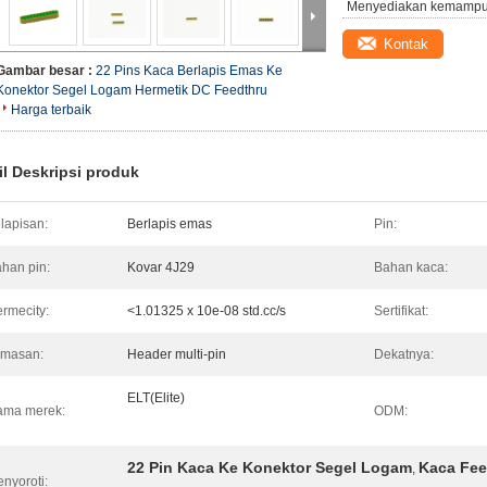
Menyediakan kemampu
Kontak
Gambar besar :
22 Pins Kaca Berlapis Emas Ke
Konektor Segel Logam Hermetik DC Feedthru
Harga terbaik
il Deskripsi produk
lapisan:
Berlapis emas
Pin:
han pin:
Kovar 4J29
Bahan kaca:
rmecity:
<1.01325 x 10e-08 std.cc/s
Sertifikat:
emasan:
Header multi-pin
Dekatnya:
ELT(Elite)
ama merek:
ODM:
22 Pin Kaca Ke Konektor Segel Logam
Kaca Fee
,
nyoroti: