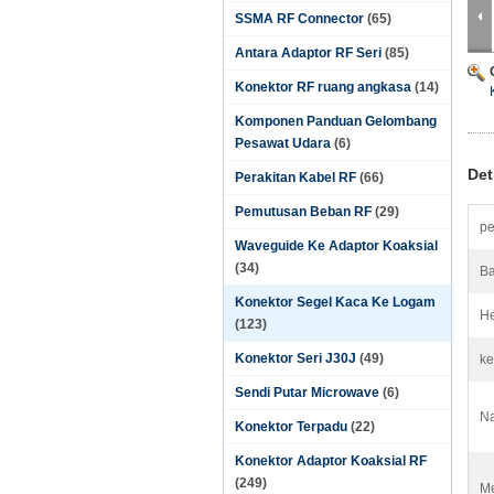
SSMA RF Connector
(65)
Antara Adaptor RF Seri
(85)
Konektor RF ruang angkasa
(14)
Komponen Panduan Gelombang
Pesawat Udara
(6)
Det
Perakitan Kabel RF
(66)
Pemutusan Beban RF
(29)
pe
Waveguide Ke Adaptor Koaksial
(34)
Ba
Konektor Segel Kaca Ke Logam
He
(123)
Konektor Seri J30J
(49)
k
Sendi Putar Microwave
(6)
N
Konektor Terpadu
(22)
Konektor Adaptor Koaksial RF
(249)
Me