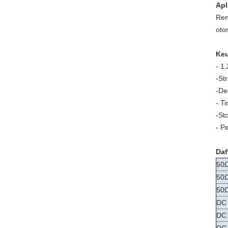
Apl
Ren
oto
Ke
- 1
-Str
-
De
- Ti
-St
- P
Daf
50Ω
50Ω
50Ω
DC 
DC 