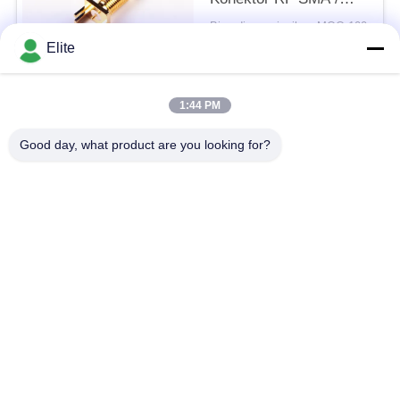
Konektor Koaksial
Bisa dinegosiasikan MOQ:100
SMA
KONTAK
Elite
1:44 PM
Bad Request
Semua
Good day, what product are you looking for?
Konektor RF SMA
Konektor RF SMP
Konektor RF SMPM
Konektor RF 1.0mm
Konektor RF 1.85mm
Konektor RF 2,4mm
2.92mm Konektor RF
Konektor RF 3.5mm