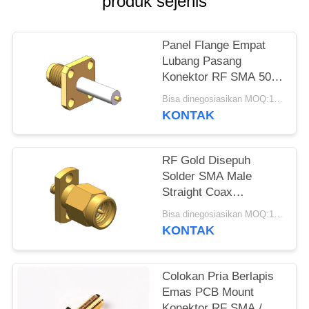
produk sejenis
PRIVACY
POLICY
Panel Flange Empat
Lubang Pasang
Konektor RF SMA 50Ω
18GHz
Bisa dinegosiasikan MOQ:100 pcs
KONTAK
RF Gold Disepuh
Solder SMA Male
Straight Coax
Connector
Bisa dinegosiasikan MOQ:100PCS
KONTAK
Colokan Pria Berlapis
Emas PCB Mount
Konektor RF SMA /