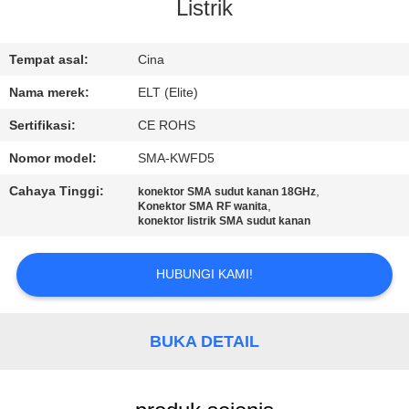
KUALITAS
Listrik
HUBUNGI
Tempat asal:
Cina
KAMI
Nama merek:
ELT (Elite)
Sertifikasi:
CE ROHS
BERITA
Nomor model:
SMA-KWFD5
Cahaya Tinggi:
,
konektor SMA sudut kanan 18GHz
PERMINTAAN
,
Konektor SMA RF wanita
konektor listrik SMA sudut kanan
PENAWARAN
HUBUNGI KAMI!
VR
SHOW
BUKA DETAIL
SITEMAP