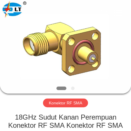
Xi'an
Elite
Electronics
Co.,
Ltd..
All
Rights
Reserved.
RUMAH
PRODUK
TENTANG
KAMI
TUR
PABRIK
Konektor RF SMA
18GHz Sudut Kanan Perempuan
KONTROL
Konektor RF SMA Konektor RF SMA