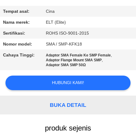
KUALITAS
Tempat asal:
Cina
HUBUNGI
Nama merek:
ELT (Elite)
KAMI
Sertifikasi:
ROHS ISO-9001-2015
Nomor model:
SMA / SMP-KFK18
BERITA
Cahaya Tinggi:
,
Adaptor SMA Female Ke SMP Female
,
Adaptor Flange Mount SMA SMP
Adaptor SMA SMP 50Ω
PERMINTAAN
PENAWARAN
HUBUNGI KAMI!
VR
BUKA DETAIL
SHOW
SITEMAP
produk sejenis