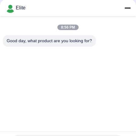
Depending on the quantity MOQ:Di dalam stok
Pengukuran Mikrowave
KONTAK
Elite
SATCOM DC-18GHz
Impedansi 50 Ohm
8:56 PM
Bad Request
Semua
Good day, what product are you looking for?
Konektor RF SMA
Konektor RF SMP
Konektor RF SMPM
Konektor RF 1.0mm
Konektor RF 1.85mm
Konektor RF 2,4mm
2.92mm Konektor RF
Konektor RF 3.5mm
Berlangganan