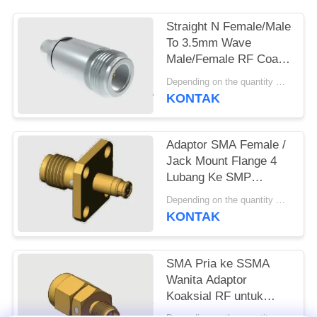
PRIVACY
Straight N Female/Male
To 3.5mm Wave
POLICY
Male/Female RF Coax
Adapter Dengan
Depending on the quantity MOQ:MOQ 50 for new production
Rumah Baja Rostless
KONTAK
Adaptor SMA Female /
Jack Mount Flange 4
Lubang Ke SMP
Female / Jack Hingga
Depending on the quantity MOQ:MOQ 50Pcs
18GHz
KONTAK
SMA Pria ke SSMA
Wanita Adaptor
Koaksial RF untuk
Radar Komunikasi