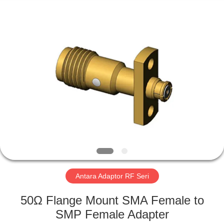
Xi'an
Elite
Electronics
Co.,
Ltd..
All
Rights
Reserved.
RUMAH
PRODUK
TENTANG
KAMI
TUR
PABRIK
Antara Adaptor RF Seri
50Ω Flange Mount SMA Female to
KONTROL
SMP Female Adapter