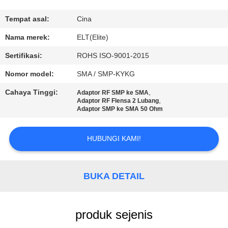
KUALITAS
Tempat asal:
Cina
HUBUNGI
Nama merek:
ELT(Elite)
KAMI
Sertifikasi:
ROHS ISO-9001-2015
Nomor model:
SMA / SMP-KYKG
BERITA
Cahaya Tinggi:
,
Adaptor RF SMP ke SMA
,
Adaptor RF Flensa 2 Lubang
Adaptor SMP ke SMA 50 Ohm
PERMINTAAN
PENAWARAN
HUBUNGI KAMI!
VR
BUKA DETAIL
SHOW
SITEMAP
produk sejenis