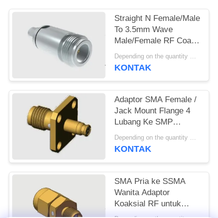
PRIVACY
Straight N Female/Male
To 3.5mm Wave
POLICY
Male/Female RF Coax
Adapter Dengan
Depending on the quantity MOQ:MOQ 50 for new production
Rumah Baja Rostless
KONTAK
Adaptor SMA Female /
Jack Mount Flange 4
Lubang Ke SMP
Female / Jack Hingga
Depending on the quantity MOQ:MOQ 50Pcs
18GHz
KONTAK
SMA Pria ke SSMA
Wanita Adaptor
Koaksial RF untuk
Radar Komunikasi