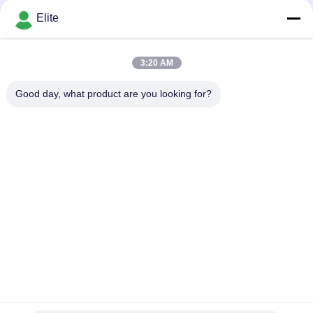
Depending on the quantity MOQ:Di dalam stok
Pengukuran Mikrowave
KONTAK
Elite
SATCOM DC-18GHz
Impedansi 50 Ohm
3:20 AM
Bad Request
Semua
Good day, what product are you looking for?
Konektor RF SMA
Konektor RF SMP
Konektor RF SMPM
Konektor RF 1.0mm
Konektor RF 1.85mm
Konektor RF 2,4mm
2.92mm Konektor RF
Konektor RF 3.5mm
Berlangganan