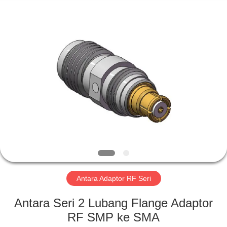
Xi'an
Elite
Electronics
Co.,
Ltd..
All
Rights
Reserved.
RUMAH
PRODUK
TENTANG
KAMI
TUR
PABRIK
Antara Adaptor RF Seri
Antara Seri 2 Lubang Flange Adaptor
KONTROL
RF SMP ke SMA