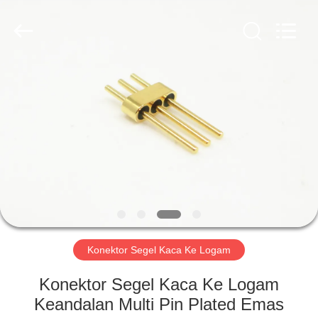
Xi'an
Elite
Electronics
Co.,
Ltd..
All
Rights
Reserved.
RUMAH
PRODUK
TENTANG
KAMI
TUR
PABRIK
Konektor Segel Kaca Ke Logam
Konektor Segel Kaca Ke Logam
KONTROL
Keandalan Multi Pin Plated Emas