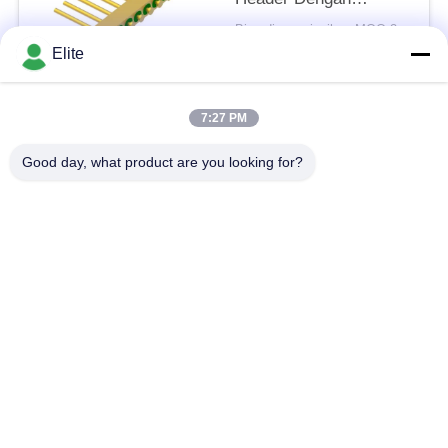
Permukaan Pengikatan
Bisa dinegosiasikan MOQ:200 pcs
Kawat Emas MC-630-
KONTAK
Elite
JH
7:27 PM
Bad Request
Semua
Good day, what product are you looking for?
Konektor RF SMA
Konektor RF SMP
Konektor RF SMPM
Konektor RF 1.0mm
Konektor RF 1.85mm
Konektor RF 2,4mm
2.92mm Konektor RF
Konektor RF 3.5mm