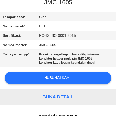
KUALITAS
JMC-1605
HUBUNGI
Tempat asal:
Cina
KAMI
Nama merek:
ELT
Sertifikasi:
ROHS ISO-9001-2015
BERITA
Nomor model:
JMC-1605
Cahaya Tinggi:
,
Konektor segel logam kaca dilapisi emas
PERMINTAAN
,
konektor header multi pin JMC-1605
konektor kaca logam keandalan tinggi
PENAWARAN
HUBUNGI KAMI!
VR
SHOW
BUKA DETAIL
SITEMAP