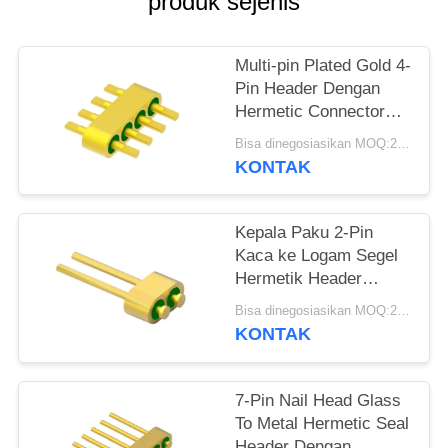
produk sejenis
PRIVACY
POLICY
Multi-pin Plated Gold 4-
Pin Header Dengan
Hermetic Connector
MC-677-JH untuk
Bisa dinegosiasikan MOQ:200 pcs
Material Kaca 7052
KONTAK
Kepala Paku 2-Pin
Kaca ke Logam Segel
Hermetik Header
Dengan Permukaan
Bisa dinegosiasikan MOQ:200 pcs
Ikatan Kawat Emas
KONTAK
MC-628-JH
7-Pin Nail Head Glass
To Metal Hermetic Seal
Header Dengan