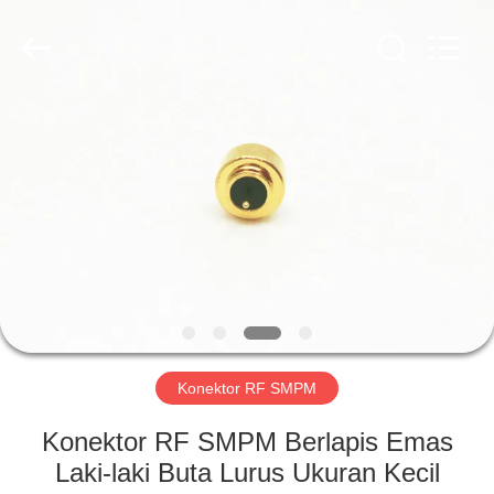
Xi'an
Elite
Electronics
Co.,
Ltd..
All
Rights
Reserved.
RUMAH
PRODUK
TENTANG
KAMI
TUR
PABRIK
Konektor RF SMPM
Konektor RF SMPM Berlapis Emas
KONTROL
Laki-laki Buta Lurus Ukuran Kecil