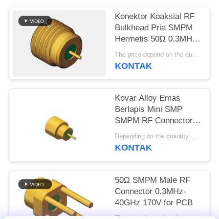
PRIVACY
Konektor Koaksial RF
Bulkhead Pria SMPM
POLICY
Hermetis 50Ω 0.3MHz-
40GHz 170V
The price depend on the quantity MOQ:MOQ 100 buah
KONTAK
Kovar Alloy Emas
Berlapis Mini SMP
SMPM RF Connector
Full Detent Male
Depending on the quantity MOQ:dalam stok
40GHz 50 Ohm dengan
KONTAK
Sintering Kaca untuk
Soldering PCB
50Ω SMPM Male RF
Connector 0.3MHz-
40GHz 170V for PCB
The price depend on the quantity MOQ:MOQ 100 buah