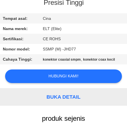
KUALITAS
Presisi Tinggi
HUBUNGI
Tempat asal:
Cina
KAMI
Nama merek:
ELT (Elite)
Sertifikasi:
CE ROHS
BERITA
Nomor model:
SSMP (M) -JHD77
Cahaya Tinggi:
,
konektor coaxial smpm
konektor coax kecil
PERMINTAAN
PENAWARAN
HUBUNGI KAMI!
VR
BUKA DETAIL
SHOW
produk sejenis
SITEMAP