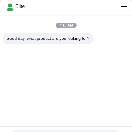
KONTAK
Elite
7:16 AM
Bad Request
Semua
Good day, what product are you looking for?
Konektor RF SMA
Konektor RF SMP
Konektor RF SMPM
Konektor RF 1.0mm
Konektor RF 1.85mm
Konektor RF 2,4mm
2.92mm Konektor RF
Konektor RF 3.5mm
Berlangganan