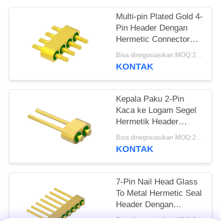
PRIVACY
Multi-pin Plated Gold 4-
Pin Header Dengan
POLICY
Hermetic Connector
MC-677-JH untuk
Bisa dinegosiasikan MOQ:200 pcs
Material Kaca 7052
KONTAK
Kepala Paku 2-Pin
Kaca ke Logam Segel
Hermetik Header
Dengan Permukaan
Bisa dinegosiasikan MOQ:200 pcs
Ikatan Kawat Emas
KONTAK
MC-628-JH
7-Pin Nail Head Glass
To Metal Hermetic Seal
Header Dengan
Permukaan Pengikatan
Bisa dinegosiasikan MOQ:200 pcs