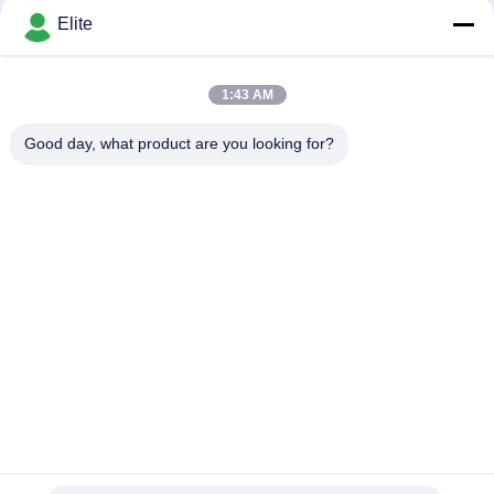
Kawat Emas MC-630-
KONTAK
Elite
JH
1:43 AM
Bad Request
Semua
Good day, what product are you looking for?
Konektor RF SMA
Konektor RF SMP
Konektor RF SMPM
Konektor RF 1.0mm
Konektor RF 1.85mm
Konektor RF 2,4mm
2.92mm Konektor RF
Konektor RF 3.5mm
Berlangganan