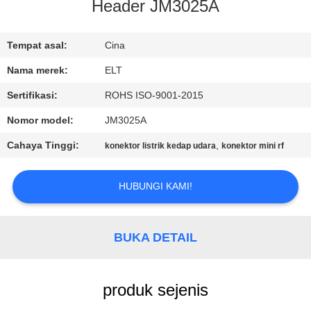
KUALITAS
Header JM3025A
HUBUNGI
Tempat asal:
Cina
KAMI
Nama merek:
ELT
Sertifikasi:
ROHS ISO-9001-2015
BERITA
Nomor model:
JM3025A
Cahaya Tinggi:
,
konektor listrik kedap udara
konektor mini rf
PERMINTAAN
PENAWARAN
HUBUNGI KAMI!
VR
BUKA DETAIL
SHOW
produk sejenis
SITEMAP