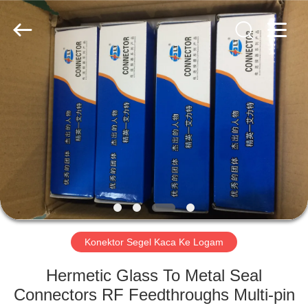
Xi'an
Elite
Electronics
Co.,
Ltd..
All
Rights
Reserved.
RUMAH
PRODUK
TENTANG
KAMI
TUR
PABRIK
Konektor Segel Kaca Ke Logam
Hermetic Glass To Metal Seal
KONTROL
Connectors RF Feedthroughs Multi-pin